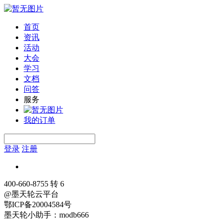
首页
资讯
活动
大会
学习
文档
问答
服务
我的订单
登录
注册
400-660-8755 转 6
@墨天轮云平台
鄂ICP备20004584号
墨天轮小助手：modb666