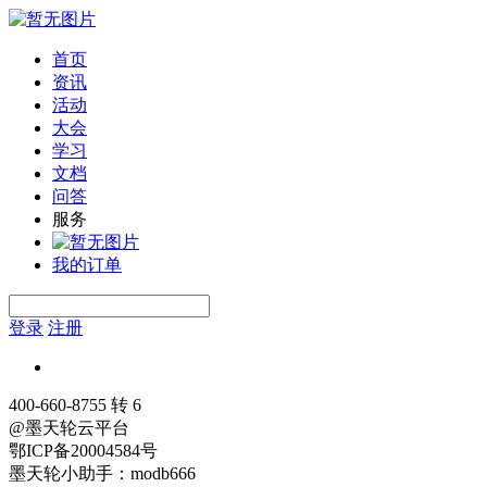
首页
资讯
活动
大会
学习
文档
问答
服务
我的订单
登录
注册
400-660-8755 转 6
@墨天轮云平台
鄂ICP备20004584号
墨天轮小助手：modb666