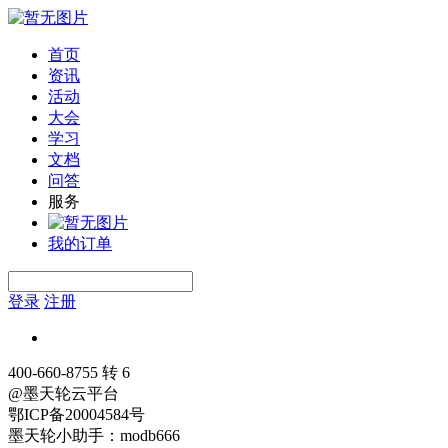
首页
资讯
活动
大会
学习
文档
问答
服务
我的订单
登录
注册
400-660-8755 转 6
@墨天轮云平台
鄂ICP备20004584号
墨天轮小助手：modb666