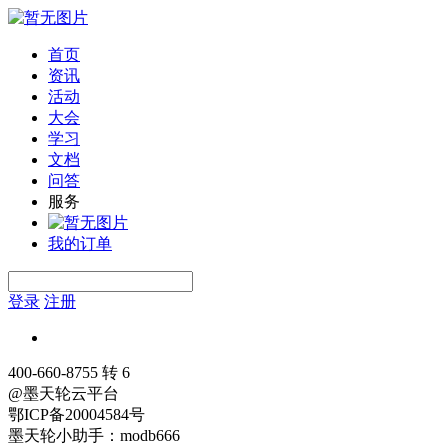
首页
资讯
活动
大会
学习
文档
问答
服务
我的订单
登录
注册
400-660-8755 转 6
@墨天轮云平台
鄂ICP备20004584号
墨天轮小助手：modb666