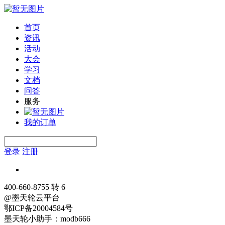
首页
资讯
活动
大会
学习
文档
问答
服务
我的订单
登录
注册
400-660-8755 转 6
@墨天轮云平台
鄂ICP备20004584号
墨天轮小助手：modb666