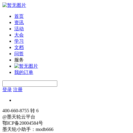
首页
资讯
活动
大会
学习
文档
问答
服务
我的订单
登录
注册
400-660-8755 转 6
@墨天轮云平台
鄂ICP备20004584号
墨天轮小助手：modb666