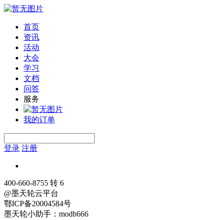
首页
资讯
活动
大会
学习
文档
问答
服务
我的订单
登录
注册
400-660-8755 转 6
@墨天轮云平台
鄂ICP备20004584号
墨天轮小助手：modb666