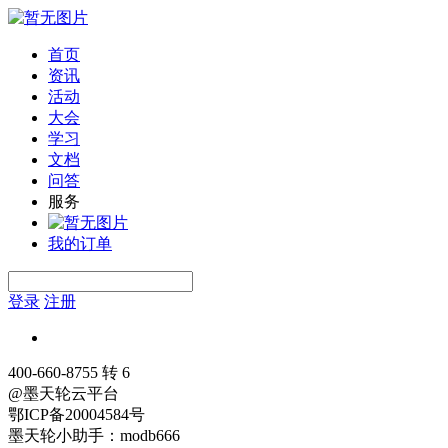
首页
资讯
活动
大会
学习
文档
问答
服务
我的订单
登录
注册
400-660-8755 转 6
@墨天轮云平台
鄂ICP备20004584号
墨天轮小助手：modb666