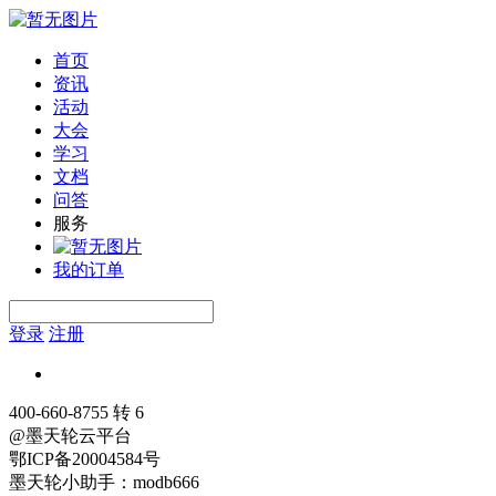
首页
资讯
活动
大会
学习
文档
问答
服务
我的订单
登录
注册
400-660-8755 转 6
@墨天轮云平台
鄂ICP备20004584号
墨天轮小助手：modb666