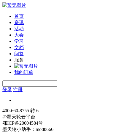
首页
资讯
活动
大会
学习
文档
问答
服务
我的订单
登录
注册
400-660-8755 转 6
@墨天轮云平台
鄂ICP备20004584号
墨天轮小助手：modb666