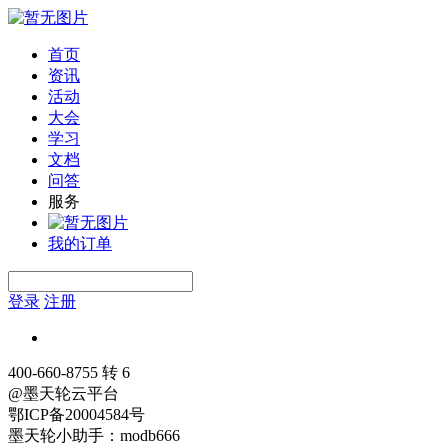
首页
资讯
活动
大会
学习
文档
问答
服务
我的订单
登录
注册
400-660-8755 转 6
@墨天轮云平台
鄂ICP备20004584号
墨天轮小助手：modb666