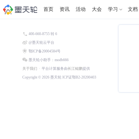
首页
资讯
活动
大会
学习
文档
400-660-8755 转 6
@墨天轮云平台
鄂ICP备20004584号
墨天轮小助手：modb666
关于我们
平台计算服务由
长江鲲鹏
提供
Copyright © 2026 墨天轮 ICP证鄂B2-20200403