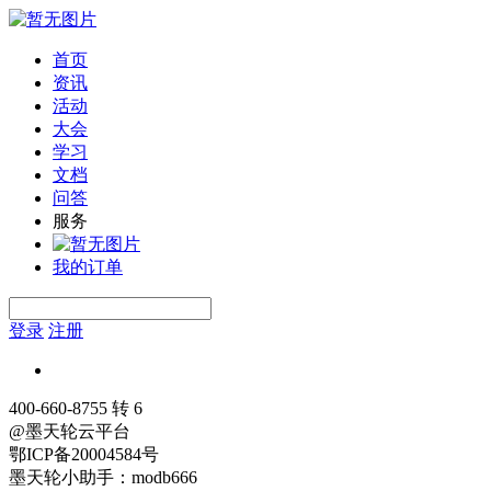
首页
资讯
活动
大会
学习
文档
问答
服务
我的订单
登录
注册
400-660-8755 转 6
@墨天轮云平台
鄂ICP备20004584号
墨天轮小助手：modb666