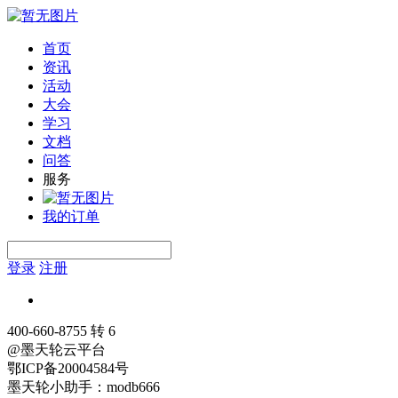
首页
资讯
活动
大会
学习
文档
问答
服务
我的订单
登录
注册
400-660-8755 转 6
@墨天轮云平台
鄂ICP备20004584号
墨天轮小助手：modb666