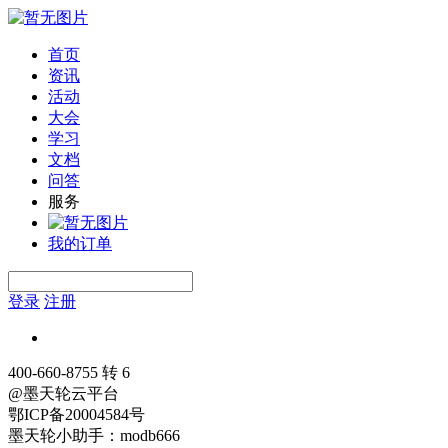
首页
资讯
活动
大会
学习
文档
问答
服务
我的订单
登录
注册
400-660-8755 转 6
@墨天轮云平台
鄂ICP备20004584号
墨天轮小助手：modb666