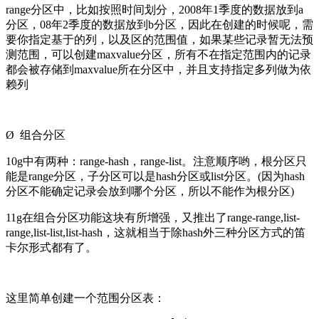
range分区中，比如按照时间划分，2008年1季度的数据放到a
分区，08年2季度的数据放到b分区，因此在创建的时候呢，需
要你指定基于的列，以及区的范围值，如果某些记录暂无法预
测范围，可以创建maxvalue分区，所有不在指定范围内的记录
都会被存储到maxvalue所在分区中，并且支持指定多列做为依
赖列
Ø 组合分区
10g中有两种：range-hash，range-list。注意顺序哟，根分区只
能是range分区，子分区可以是hash分区或list分区。(因为hash
分区不能确定记录会放到哪个分区，所以不能作为根分区)
11g在组合分区功能这块有所增强，又推出了range-range,list-
range,list-list,list-hash，这就相当于除hash外三种分区方式的笛
卡尔形式都有了。
这里简单创建一个范围分区表：