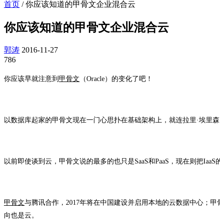
首页
/
你应该知道的甲骨文企业混合云
你应该知道的甲骨文企业混合云
郭涛
2016-11-27
786
你应该早就注意到
甲骨文
（Oracle）的变化了吧！
以数据库起家的甲骨文现在一门心思扑在基础架构上，就连拉里·埃里森（Lar
以前即使谈到云，甲骨文说的最多的也只是SaaS和PaaS，现在则把Iaa
甲骨文
与腾讯合作，2017年将在中国建设并启用本地的云数据中心；
向也是云。