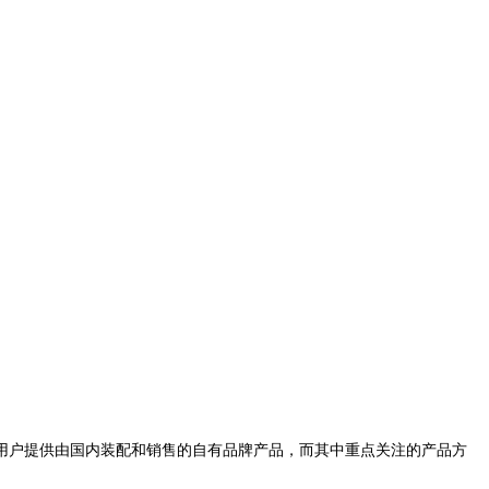
级用户提供由国内装配和销售的自有品牌产品，而其中重点关注的产品方