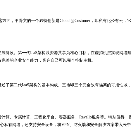
面，甲骨文的一个独特创新是Cloud @Customer，即私有化公有
的发展阶段。第一代IaaS架构以资源共享为核心目标，在虚拟机层实现网
具有完整的企业安全能力，客户自己可以完全控制主机。
地描述了第二代IaaS架构的基本构成。三地即三个完全故障隔离的可用性
专属计算、工程化平台、容器服务、Ravello服务等。特别值得一提的是，甲骨
据中心私有网络，还支持安全设备，将VPN、防火墙和安全解决方案带入云