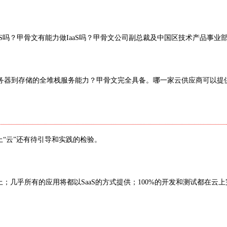
S吗？甲骨文有能力做IaaS吗？甲骨文公司副总裁及中国区技术产品事
务器到存储的全堆栈服务能力？甲骨文完全具备。哪一家云供应商可以提供
“云”还有待引导和实践的检验。
IT上；几乎所有的应用将都以SaaS的方式提供；100%的开发和测试都