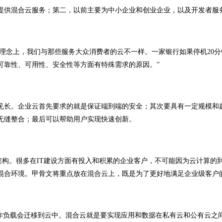
提供混合云服务；第二，以前主要为中小企业和创业企业，以及开发者服
计理念上，我们与那些服务大众消费者的云不一样。一家银行如果停机20分
可靠性、可用性、安全性等方面有特殊需求的原因。”
见长。企业云首先要求的就是保证端到端的安全；其次要具有一定规模和
无缝整合；最后可以帮助用户实现快速创新。
架构。很多在IT建设方面有投入和积累的企业客户，不可能因为云计算的
混合环境。甲骨文将重点放在混合云上，既是为了更好地满足企业级客户
工作负载会迁移到云中。混合云就是要实现应用和数据在私有云和公有云之间透