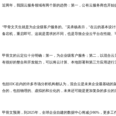
近两年，我国云服务领域有两个新的趋势：第一，公有云服务商也开始
“甲骨文天生就是为企业级客户服务的。”吴承杨表示，“在云的基本设
备宕机，重启即可。这就是需求的不同，也是导致企业云平台在性能、
甲骨文的云定位十分明确：第一，为企业级客户服务；第二，以混合云
有很好的整合和开发能力，可以将云计算、本地部署和第三方应用进行
包括IDC在内的许多市场分析机构都认为，混合云是未来企业最基础的
合的，包括物理的、虚拟的和云化的，未来还可能是更加复杂的多云的
甲骨文预测，到2025年，全球企业自建的数据中心将减少80%，更多