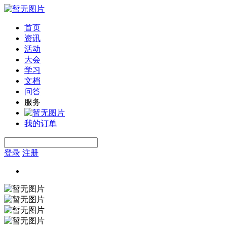
首页
资讯
活动
大会
学习
文档
问答
服务
我的订单
登录
注册