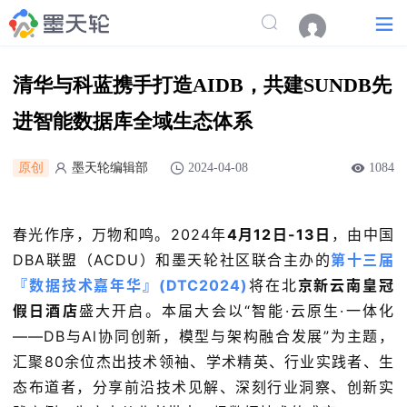
清华与科蓝携手打造AIDB，共建SUNDB先
进智能数据库全域生态体系
原创
墨天轮编辑部
2024-04-08
1084
春光作序，万物和鸣。2024年
4月12日-13日
，由中国
DBA联盟（ACDU）和墨天轮社区联合主办的
第十三届
『数据技术嘉年华』(DTC2024)
将在北
京新云南皇冠
假日酒店
盛大开启。本届大会以“智能·云原生·一体化
——DB与Al协同创新，模型与架构融合发展”为主题，
汇聚80余位杰出技术领袖、学术精英、行业实践者、生
态布道者，分享前沿技术见解、深刻行业洞察、创新实