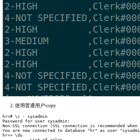
使用普通用户\copy
hr=# \c - sysadmin

Password for user sysadmin: 

Non-SSL connection (SSL connection is recommended when 
You are now connected to database "hr" as user "sysadmi
hr=> \du

           List of roles
