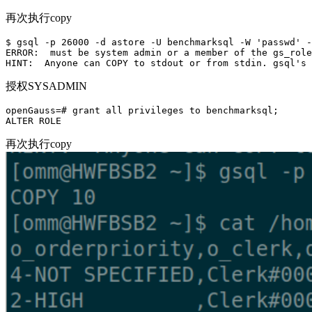
再次执行copy
$ gsql -p 26000 -d astore -U benchmarksql -W 'passwd' -
ERROR:  must be system admin or a member of the gs_role
授权SYSADMIN
openGauss=# grant all privileges to benchmarksql;

再次执行copy