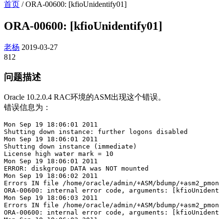
首页
/
ORA-00600: [kfioUnidentify01]
ORA-00600: [kfioUnidentify01]
老杨
2019-03-27
812
问题描述
Oracle 10.2.0.4 RAC环境的ASM出现这个错误。
错误信息为：
Mon Sep 19 18:06:01 2011

Shutting down instance: further logons disabled

Mon Sep 19 18:06:01 2011

Shutting down instance (immediate)

License high water mark = 10

Mon Sep 19 18:06:01 2011

ERROR: diskgroup DATA was NOT mounted

Mon Sep 19 18:06:02 2011

Errors IN file /home/oracle/admin/+ASM/bdump/+asm2_pmon
ORA-00600: internal error code, arguments: [kfioUnident
Mon Sep 19 18:06:03 2011

Errors IN file /home/oracle/admin/+ASM/bdump/+asm2_pmon
ORA-00600: internal error code, arguments: [kfioUnident