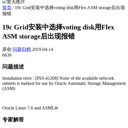
首页
/
19c Grid安装中选择voting disk用Flex ASM storage后出现
报错
19c Grid安装中选择voting disk用Flex
ASM storage后出现报错
原创
问题归档
2019-04-14
6639
问题描述
Installation error : [INS-41208] None of the available network
subnets is marked for use by Oracle Automatic Storage Management
(ASM)
Oracle Linux 7.6 and ASMLib
专家解答