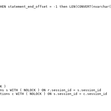
HEN statement_end_offset = -1 then LEN(CONVERT(nvarchar(
K )

ns s WITH ( NOLOCK ) ON r.session_id = s.session_id

tions c WITH ( NOLOCK ) ON s.session_id = c.session_id
