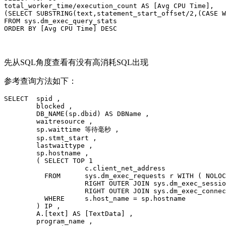
total_worker_time/execution_count AS [Avg CPU Time],

(SELECT SUBSTRING(text,statement_start_offset/2,(CASE W
FROM sys.dm_exec_query_stats 

ORDER BY [Avg CPU Time] DESC
先从SQL角度查看有没有高消耗SQL出现
参考查询方法如下：
SELECT  spid ,

        blocked ,

        DB_NAME(sp.dbid) AS DBName ,

        waitresource ,

        sp.waittime 等待毫秒 ,

        sp.stmt_start ,

        lastwaittype ,

        sp.hostname ,

        ( SELECT TOP 1

                    c.client_net_address

          FROM      sys.dm_exec_requests r WITH ( NOLOC
                    RIGHT OUTER JOIN sys.dm_exec_sessio
                    RIGHT OUTER JOIN sys.dm_exec_connec
          WHERE     s.host_name = sp.hostname

        ) IP ,

        A.[text] AS [TextData] ,

        program_name ,
