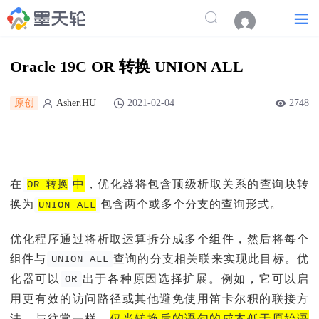
Oracle 19C OR 转换 UNION ALL
原创
Asher.HU
2021-02-04
2748
在
中
，优化器将包含顶级析取关系的查询块转
OR 转换
换为
包含两个或多个分支
的
查询
形式
。
UNION ALL
优化程序通过将析取运算拆分成多个组件，然后将每个
组件与
查询
的分支相关联来实现此目标
。
优
UNION ALL
化器可以
出于各种原因
选择
扩展。
例如，它可以启
OR
用更有效的访问路径或其他避免使用笛卡尔积的联接方
法。
与往常一样，
仅当转换后的语句的成本低于原始语