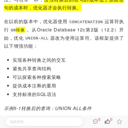
句的成本时，优化器才会执行转换。
在以前的版本中，优化器使用
运算符执
CONCATENATION
行
。
从
Oracle Database 12c
第2版（12.2）开
转换
OR
始，优化
器改为
使用
运算符。
该框架提供了
UNION-ALL
以下增强功能：
实现各种转换之间的交互
避免共享查询结构
可以探索各种搜索策略
提供成本注释的重用
支持标准的SQL语法
示例5-1转换后的查询：UNION ALL条件
0
0
为了准备本示例，请以管理员身份登录数据库，执行以