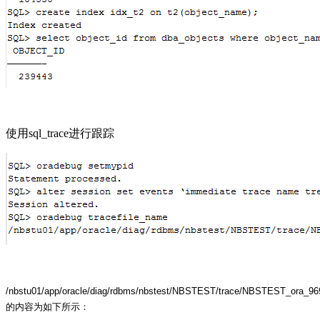
使用sql_trace进行跟踪
/nbstu01/app/oracle/diag/rdbms/nbstest/NBSTEST/trace/NBSTEST_ora_96
的内容为如下所示：