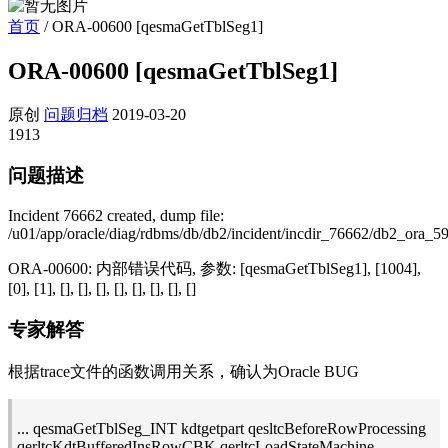
首页
/
ORA-00600 [qesmaGetTblSeg1]
ORA-00600 [qesmaGetTblSeg1]
原创
问题归档
2019-03-20
1913
问题描述
Incident 76662 created, dump file:
/u01/app/oracle/diag/rdbms/db/db2/incident/incdir_76662/db2_ora_5
ORA-00600: 内部错误代码, 参数: [qesmaGetTblSeg1], [1004],
[0], [1], [], [], [], [], [], [], [], []
专家解答
根据trace文件的函数调用关系，确认为Oracle BUG
... qesmaGetTblSeg_INT kdtgetpart qesltcBeforeRowProcessing
qerltcKdtBufferedInsRowCBK qerltcLoadStateMachine ...