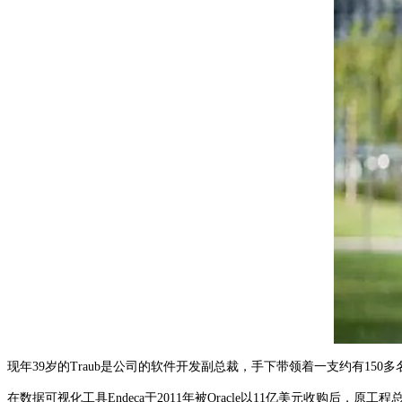
现年39岁的Traub是公司的软件开发副总裁，手下带领着一支约有150多名
在数据可视化工具Endeca于2011年被Oracle以11亿美元收购后，原工程总监