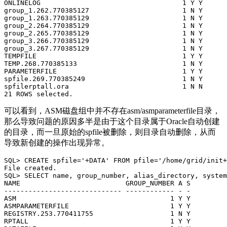
ONLINELOG                                   1 Y Y

group_1.262.770385127                       1 N Y

group_1.263.770385129                       1 N Y

group_2.264.770385129                       1 N Y

group_2.265.770385129                       1 N Y

group_3.266.770385129                       1 N Y

group_3.267.770385129                       1 N Y

TEMPFILE                                    1 Y Y

TEMP.268.770385133                          1 N Y

PARAMETERFILE                               1 Y Y

spfile.269.770385249                        1 N Y

spfilerptall.ora                            1 N N

21 ROWS selected.
可以看到，ASM磁盘组中并不存在asm/asmparameterfile目录，
那么导致问题的原因多半是由于这个目录属于Oracle自动创建
的目录，而一旦原始的spfile被删除，则目录自动删除，从而
导致新创建的操作出现异常。
SQL> CREATE spfile='+DATA' FROM pfile='/home/grid/init+
File created.

SQL> SELECT name, group_number, alias_directory, system
NAME                          GROUP_NUMBER A S

----------------------------- ------------ - -

ASM                                      1 Y Y

ASMPARAMETERFILE                         1 Y Y

REGISTRY.253.770411755                   1 N Y

RPTALL                                   1 Y Y
