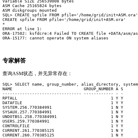
Variable SIZE 256539008 bytes

ASM Cache 25165824 bytes

ASM diskgroups mounted

SQL> CREATE spfile FROM pfile='/home/grid/init+ASM.ora'
CREATE spfile FROM pfile='/home/grid/init+ASM.ora'

*

ERROR at line 1:

ORA-17502: ksfdcre:4 Failed TO CREATE file +DATA/asm/as
ORA-15177: cannot operate ON system aliases
专家解答
查询ASM状态，并无异常存在：
SQL> SELECT name, group_number, alias_directory, system
NAME                             GROUP_NUMBER A S

-------------------------------- ------------ - -

RPTALL                                      1 Y Y

DATAFILE                                    1 Y Y

SYSTEM.256.770384991                        1 N Y

SYSAUX.257.770384991                        1 N Y

UNDOTBS1.258.770384991                      1 N Y

USERS.259.770384991                         1 N Y

CONTROLFILE                                 1 Y Y

CURRENT.261.770385125                       1 N Y

CURRENT.260.770385125                       1 N Y
