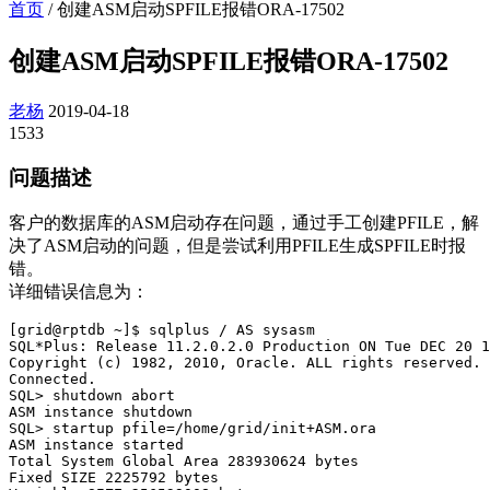
首页
/
创建ASM启动SPFILE报错ORA-17502
创建ASM启动SPFILE报错ORA-17502
老杨
2019-04-18
1533
问题描述
客户的数据库的ASM启动存在问题，通过手工创建PFILE，解
决了ASM启动的问题，但是尝试利用PFILE生成SPFILE时报
错。
详细错误信息为：
[grid@rptdb ~]$ sqlplus / AS sysasm

SQL*Plus: Release 11.2.0.2.0 Production ON Tue DEC 20 1
Copyright (c) 1982, 2010, Oracle. ALL rights reserved.

Connected.

SQL> shutdown abort

ASM instance shutdown

SQL> startup pfile=/home/grid/init+ASM.ora

ASM instance started

Total System Global Area 283930624 bytes

Fixed SIZE 2225792 bytes
