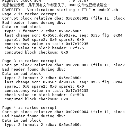
Highest block SCN            : 0 (0.0)

最后检查发现，几乎所有文件都丢失了。UNDO文件也已经被清空：

DBVERIFY - Verification starting : FILE = undo01.dbf

Page 2 is marked corrupt

Corrupt block relative dba: 0x02c00002 (file 11, block 
Bad header found during dbv:

Data in bad block:

 type: 2 format: 2 rdba: 0x5ec2b80c

 last change scn: 0x056c.dc9017e1 seq: 0x35 flg: 0x04

 spare1: 0x0 spare2: 0x0 spare3: 0x0

 consistency value in tail: 0x17e10235

 check value in block header: 0xf125

 computed block checksum: 0x0

Page 3 is marked corrupt

Corrupt block relative dba: 0x02c00003 (file 11, block 
Bad header found during dbv:

Data in bad block:

 type: 2 format: 2 rdba: 0x5ec2b80d

 last change scn: 0x056c.dc9017e1 seq: 0x35 flg: 0x04

 spare1: 0x0 spare2: 0x0 spare3: 0x0

 consistency value in tail: 0x17e10235

 check value in block header: 0xf50b

 computed block checksum: 0x0

Page 4 is marked corrupt

Corrupt block relative dba: 0x02c00004 (file 11, block 
Bad header found during dbv:

Data in bad block:

 type: 2 format: 2 rdba: 0x5ec2b80e
