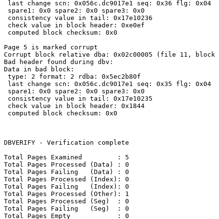
 last change scn: 0x056c.dc9017e1 seq: 0x36 flg: 0x04

 spare1: 0x0 spare2: 0x0 spare3: 0x0

 consistency value in tail: 0x17e10236

 check value in block header: 0xe0ef

 computed block checksum: 0x0

Page 5 is marked corrupt

Corrupt block relative dba: 0x02c00005 (file 11, block 
Bad header found during dbv:

Data in bad block:

 type: 2 format: 2 rdba: 0x5ec2b80f

 last change scn: 0x056c.dc9017e1 seq: 0x35 flg: 0x04

 spare1: 0x0 spare2: 0x0 spare3: 0x0

 consistency value in tail: 0x17e10235

 check value in block header: 0x1844

 computed block checksum: 0x0

DBVERIFY - Verification complete

Total Pages Examined         : 5

Total Pages Processed (Data) : 0

Total Pages Failing   (Data) : 0

Total Pages Processed (Index): 0

Total Pages Failing   (Index): 0

Total Pages Processed (Other): 1

Total Pages Processed (Seg)  : 0

Total Pages Failing   (Seg)  : 0

Total Pages Empty            : 0
