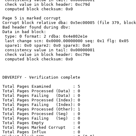
 check value in block header: 0xc79d

 computed block checksum: 0x0

Page 5 is marked corrupt

Corrupt block relative dba: 0x5ec00005 (file 379, block
Bad header found during dbv: 

Data in bad block:

 type: 0 format: 2 rdba: 0x4e802e1e

 last change scn: 0x0000.00000000 seq: 0x1 flg: 0x05

 spare1: 0x0 spare2: 0x0 spare3: 0x0

 consistency value in tail: 0x00000001

 check value in block header: 0xc79e

 computed block checksum: 0x0

DBVERIFY - Verification complete

Total Pages Examined         : 5

Total Pages Processed (Data) : 0

Total Pages Failing   (Data) : 0

Total Pages Processed (Index): 0

Total Pages Failing   (Index): 0

Total Pages Processed (Other): 1

Total Pages Processed (Seg)  : 0

Total Pages Failing   (Seg)  : 0

Total Pages Empty            : 0

Total Pages Marked Corrupt   : 4

Total Pages Influx           : 0
