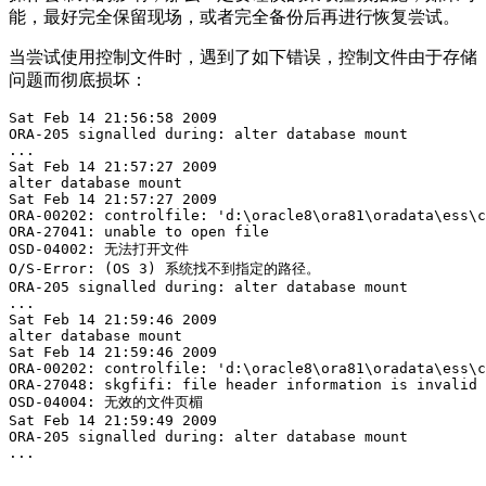
能，最好完全保留现场，或者完全备份后再进行恢复尝试。
当尝试使用控制文件时，遇到了如下错误，控制文件由于存储
问题而彻底损坏：
Sat Feb 14 21:56:58 2009

ORA-205 signalled during: alter database mount

...

Sat Feb 14 21:57:27 2009

alter database mount

Sat Feb 14 21:57:27 2009

ORA-00202: controlfile: 'd:\oracle8\ora81\oradata\ess\c
ORA-27041: unable to open file

OSD-04002: 无法打开文件

O/S-Error: (OS 3) 系统找不到指定的路径。

ORA-205 signalled during: alter database mount

...

Sat Feb 14 21:59:46 2009

alter database mount

Sat Feb 14 21:59:46 2009

ORA-00202: controlfile: 'd:\oracle8\ora81\oradata\ess\c
ORA-27048: skgfifi: file header information is invalid

OSD-04004: 无效的文件页楣

Sat Feb 14 21:59:49 2009

ORA-205 signalled during: alter database mount

...