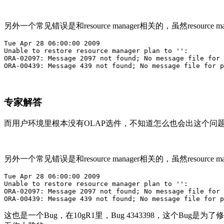
另外一个常见错误是和resource manager相关的，虽然resource
Tue Apr 28 06:00:00 2009

Unable to restore resource manager plan to '':

ORA-02097: Message 2097 not found; No message file for 
ORA-00439: Message 439 not found; No message file for p
专家解答
而用户环境里根本没有OLAP选件，不知道怎么也会出这个问
另外一个常见错误是和resource manager相关的，虽然resource
Tue Apr 28 06:00:00 2009

Unable to restore resource manager plan to '':

ORA-02097: Message 2097 not found; No message file for 
ORA-00439: Message 439 not found; No message file for p
这也是一个Bug，在10gR1里，Bug 4343398，这个Bug