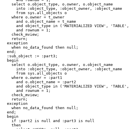
    select o.object_type, o.owner, o.object_name

      into :object_type, :object_owner, :object_name

      from sys.all_objects o 

    where o.owner = t_owner

      and o.object_name = t_name

      and object_type in ('MATERIALIZED VIEW', 'TABLE',
      and rownum = 1;

    check_mview;

    return;

  exception

    when no_data_found then null;

  end;

  :sub_object := :part3;

  begin

    select o.object_type, o.owner, o.object_name

      into :object_type, :object_owner, :object_name

      from sys.all_objects o

    where o.owner = :part1

      and o.object_name = :part2

      and object_type in ('MATERIALIZED VIEW', 'TABLE',
      and rownum = 1;

    check_mview;

    return;

  exception

    when no_data_found then null;

  end;

  begin

    if :part2 is null and :part3 is null

    then
