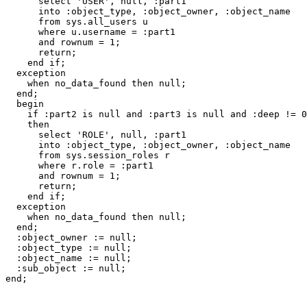
      select 'USER', null, :part1

      into :object_type, :object_owner, :object_name

      from sys.all_users u

      where u.username = :part1

      and rownum = 1;

      return;

    end if;

  exception

    when no_data_found then null;

  end;

  begin

    if :part2 is null and :part3 is null and :deep != 0

    then

      select 'ROLE', null, :part1

      into :object_type, :object_owner, :object_name

      from sys.session_roles r

      where r.role = :part1

      and rownum = 1;

      return;

    end if;

  exception

    when no_data_found then null;

  end;

  :object_owner := null;

  :object_type := null;

  :object_name := null;

  :sub_object := null;

end;