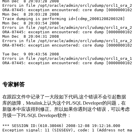
Mon Dec  8 20:03:28 2008

Errors in file /opt/oracle/admin/orcl/udump/orcl1_ora_2
ORA-07445: exception encountered: core dump [0000000102
Mon Dec  8 20:03:28 2008

Trace dumping is performing id=[cdmp_20081208200328]

Mon Dec  8 20:03:54 2008

Errors in file /opt/oracle/admin/orcl/udump/orcl1_ora_2
ORA-07445: exception encountered: core dump [0000000102
Mon Dec  8 20:04:31 2008

Errors in file /opt/oracle/admin/orcl/udump/orcl1_ora_2
ORA-07445: exception encountered: core dump [0000000102
Tue Dec  9 09:43:56 2008

Errors in file /opt/oracle/admin/orcl/udump/orcl1_ora_1
ORA-07445: exception encountered: core dump [0000000102
专家解答
在跟踪文件中记录了一大段如下代码,这个错误不会引起数据
库的故障，Metalink上认为这个PL/SQL Developer的问题，在
新版本中应该得到修正。所以如果你遇到这个错误，可以考虑
升级一下PL/SQL Developer软件：
*** SESSION ID:(610.38046) 2008-12-08 19:12:16.000

Exception signal: 11 (SIGSEGV), code: 1 (Address not ma