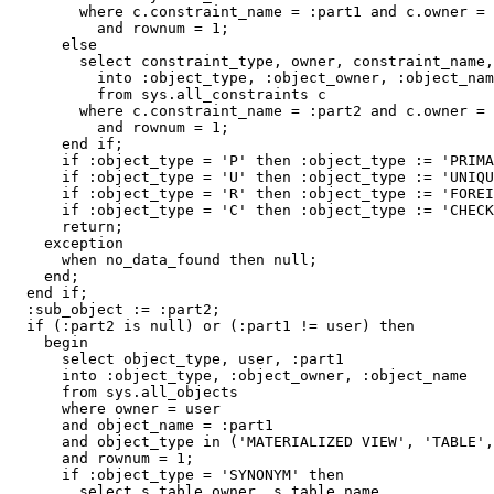
        where c.constraint_name = :part1 and c.owner = 
          and rownum = 1;

      else

        select constraint_type, owner, constraint_name,
          into :object_type, :object_owner, :object_nam
          from sys.all_constraints c

        where c.constraint_name = :part2 and c.owner = 
          and rownum = 1;

      end if;

      if :object_type = 'P' then :object_type := 'PRIMA
      if :object_type = 'U' then :object_type := 'UNIQU
      if :object_type = 'R' then :object_type := 'FOREI
      if :object_type = 'C' then :object_type := 'CHECK
      return;

    exception

      when no_data_found then null;

    end;

  end if;

  :sub_object := :part2;

  if (:part2 is null) or (:part1 != user) then

    begin

      select object_type, user, :part1

      into :object_type, :object_owner, :object_name

      from sys.all_objects

      where owner = user

      and object_name = :part1

      and object_type in ('MATERIALIZED VIEW', 'TABLE',
      and rownum = 1;

      if :object_type = 'SYNONYM' then

        select s.table_owner, s.table_name
