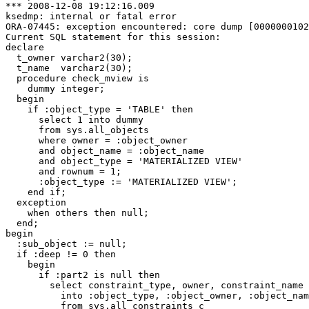
*** 2008-12-08 19:12:16.009

ksedmp: internal or fatal error

ORA-07445: exception encountered: core dump [0000000102
Current SQL statement for this session:

declare

  t_owner varchar2(30);

  t_name  varchar2(30);

  procedure check_mview is

    dummy integer;

  begin

    if :object_type = 'TABLE' then

      select 1 into dummy

      from sys.all_objects

      where owner = :object_owner

      and object_name = :object_name

      and object_type = 'MATERIALIZED VIEW'

      and rownum = 1;

      :object_type := 'MATERIALIZED VIEW';

    end if;

  exception

    when others then null;

  end;

begin

  :sub_object := null;

  if :deep != 0 then

    begin

      if :part2 is null then

        select constraint_type, owner, constraint_name

          into :object_type, :object_owner, :object_nam
          from sys.all_constraints c
