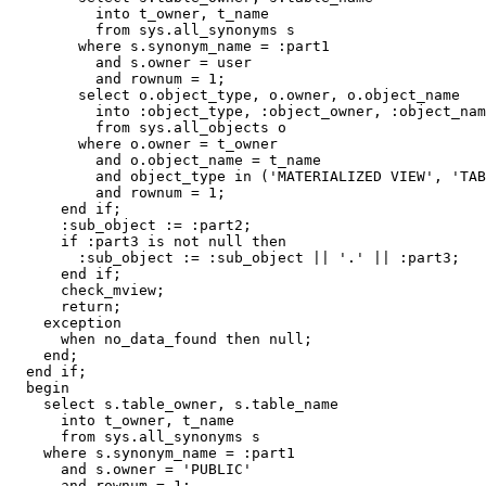
          into t_owner, t_name

          from sys.all_synonyms s

        where s.synonym_name = :part1

          and s.owner = user

          and rownum = 1;

        select o.object_type, o.owner, o.object_name

          into :object_type, :object_owner, :object_nam
          from sys.all_objects o 

        where o.owner = t_owner

          and o.object_name = t_name

          and object_type in ('MATERIALIZED VIEW', 'TAB
          and rownum = 1;

      end if;

      :sub_object := :part2;

      if :part3 is not null then

        :sub_object := :sub_object || '.' || :part3;

      end if;

      check_mview;

      return;

    exception

      when no_data_found then null;

    end;

  end if;

  begin

    select s.table_owner, s.table_name

      into t_owner, t_name

      from sys.all_synonyms s

    where s.synonym_name = :part1

      and s.owner = 'PUBLIC'

      and rownum = 1;
