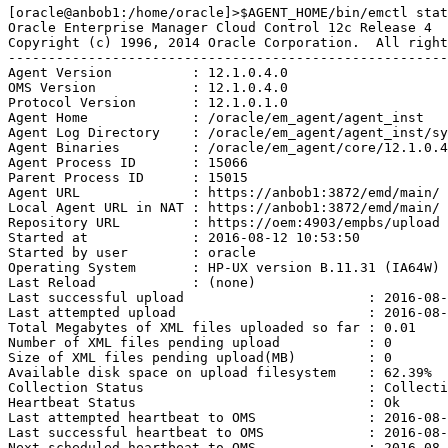
[oracle@anbob1:/home/oracle]>$AGENT_HOME/bin/emctl stat
Oracle Enterprise Manager Cloud Control 12c Release 4  

Copyright (c) 1996, 2014 Oracle Corporation.  All right
-------------------------------------------------------
Agent Version          : 12.1.0.4.0

OMS Version            : 12.1.0.4.0

Protocol Version       : 12.1.0.1.0

Agent Home             : /oracle/em_agent/agent_inst

Agent Log Directory    : /oracle/em_agent/agent_inst/sy
Agent Binaries         : /oracle/em_agent/core/12.1.0.4
Agent Process ID       : 15066

Parent Process ID      : 15015

Agent URL              : https://anbob1:3872/emd/main/

Local Agent URL in NAT : https://anbob1:3872/emd/main/

Repository URL         : https://oem:4903/empbs/upload

Started at             : 2016-08-12 10:53:50

Started by user        : oracle

Operating System       : HP-UX version B.11.31 (IA64W)

Last Reload            : (none)

Last successful upload                       : 2016-08-
Last attempted upload                        : 2016-08-
Total Megabytes of XML files uploaded so far : 0.01

Number of XML files pending upload           : 0

Size of XML files pending upload(MB)         : 0

Available disk space on upload filesystem    : 62.39%

Collection Status                            : Collecti
Heartbeat Status                             : Ok

Last attempted heartbeat to OMS              : 2016-08-
Last successful heartbeat to OMS             : 2016-08-
Next scheduled heartbeat to OMS              : 2016-08-