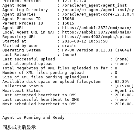
Protocol Version       : 12.1.0.1.0

Agent Home             : /oracle/em_agent/agent_inst

Agent Log Directory    : /oracle/em_agent/agent_inst/sy
Agent Binaries         : /oracle/em_agent/core/12.1.0.4
Agent Process ID       : 15066

Parent Process ID      : 15015

Agent URL              : https://anbob1:3872/emd/main/

Local Agent URL in NAT : https://anbob1:3872/emd/main/

Repository URL         : https://oem:4903/empbs/upload

Started at             : 2016-08-12 10:53:50

Started by user        : oracle

Operating System       : HP-UX version B.11.31 (IA64W)

Last Reload            : (none)

Last successful upload                       : (none)

Last attempted upload                        : (none)

Total Megabytes of XML files uploaded so far : 0

Number of XML files pending upload           : 0

Size of XML files pending upload(MB)         : 0

Available disk space on upload filesystem    : 62.39%

Collection Status                            : [RESYNC]

Heartbeat Status                             : Agent is
Last attempted heartbeat to OMS              : 2016-08-
Last successful heartbeat to OMS             : (none)

Next scheduled heartbeat to OMS              : 2016-08-
-------------------------------------------------------
Agent is Running and Ready
同步成功后显示