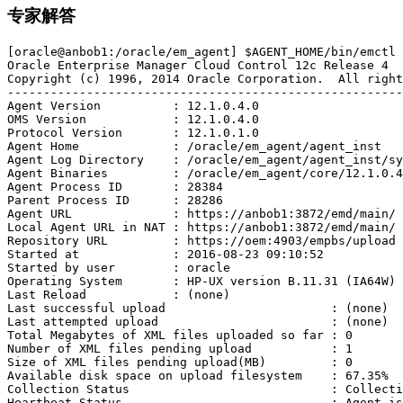
专家解答
[oracle@anbob1:/oracle/em_agent] $AGENT_HOME/bin/emctl 
Oracle Enterprise Manager Cloud Control 12c Release 4  

Copyright (c) 1996, 2014 Oracle Corporation.  All right
-------------------------------------------------------
Agent Version          : 12.1.0.4.0

OMS Version            : 12.1.0.4.0

Protocol Version       : 12.1.0.1.0

Agent Home             : /oracle/em_agent/agent_inst

Agent Log Directory    : /oracle/em_agent/agent_inst/sy
Agent Binaries         : /oracle/em_agent/core/12.1.0.4
Agent Process ID       : 28384

Parent Process ID      : 28286

Agent URL              : https://anbob1:3872/emd/main/

Local Agent URL in NAT : https://anbob1:3872/emd/main/

Repository URL         : https://oem:4903/empbs/upload

Started at             : 2016-08-23 09:10:52

Started by user        : oracle

Operating System       : HP-UX version B.11.31 (IA64W)

Last Reload            : (none)

Last successful upload                       : (none)

Last attempted upload                        : (none)

Total Megabytes of XML files uploaded so far : 0

Number of XML files pending upload           : 1

Size of XML files pending upload(MB)         : 0

Available disk space on upload filesystem    : 67.35%

Collection Status                            : Collecti
Heartbeat Status                             : Agent is