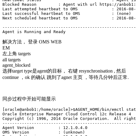
Blocked Reason         : Agent with url https://anbob1:
Last attempted heartbeat to OMS              : 2016-08-
Last successful heartbeat to OMS             : (none)

Next scheduled heartbeat to OMS              : 2016-08-
-------------------------------------------------------
Agent is Running and Ready
解决方法， 登录 OMS WEB
EM
左上角 targets
all targets
agent_blocked
选择target type是agent的目标， 右键 resynchronisation , 然后
continue ，ok 的确认 跳到了agnet 主页 ，等待几分钟后正常.
同步过程中开始可能显示
[oracle@anbob1:/home/oracle]>$AGENT_HOME/bin/emctl stat
Oracle Enterprise Manager Cloud Control 12c Release 4  

Copyright (c) 1996, 2014 Oracle Corporation.  All right
-------------------------------------------------------
Agent Version          : 12.1.0.4.0

OMS Version            : (unknown)
