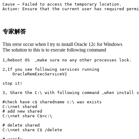
Cause – Failed to access the temporary location.

Action: Ensure that the current user has required permi
专家解答
This error occur when I try to install Oracle 12c for Windows
The solution to this is to execute following command
1,Reboot OS  ,make sure no any other processes lock.

2,If you see following services running

    OracleRemExecServiceV2

stop it!

3, Share the C:\ with following command ,when install s
#check have c$ sharedname c:\ was exists

C:\>net shared

# add new shared

C:\>net share C$=c:\

# delete shared

C:\>net share C$ /delete
