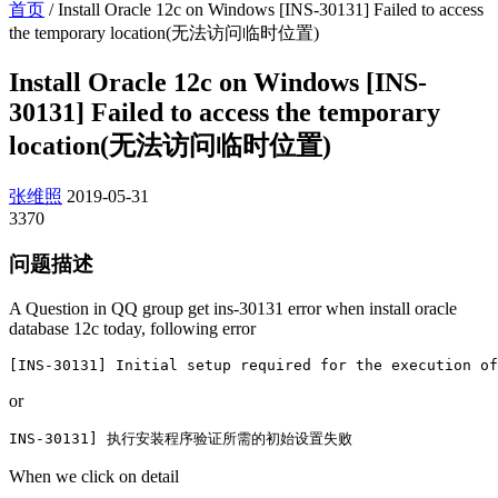
首页
/
Install Oracle 12c on Windows [INS-30131] Failed to access
the temporary location(无法访问临时位置)
Install Oracle 12c on Windows [INS-
30131] Failed to access the temporary
location(无法访问临时位置)
张维照
2019-05-31
3370
问题描述
A Question in QQ group get ins-30131 error when install oracle
database 12c today, following error
[INS-30131] Initial setup required for the execution of
or
INS-30131] 执行安装程序验证所需的初始设置失败
When we click on detail