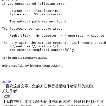
# verify

If you encountered following error

    C:\>net use \\localhost\c$

    System error 53 has occurred.

    The network path was not found. 

Try following to fix above issue

    Right Click - My Computer -> Properties -> Advance 
Then try again the net use command, final result should
    C:\>net use \\localhost\c$

    The command completed successfully.
Try to run the setup.exe again.
references 12cnewfeatures.blogspot.com
oracle
「喜欢这篇文章，您的关注和赞赏是给作者最好的鼓励」
关注作者
点赞
【版权声明】本文为墨天轮用户原创内容，转载时必须标注文