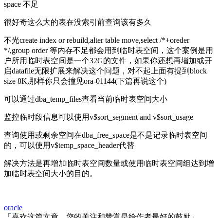
space 不足
很好奇这么大的表在没索引前查询该有多久
不光create index or rebuild,alter table move,select /*+oreder
*/,group order 等内存不足都会用到临时表空间，这个案例是用
户所用临时表空间是一个32G的文件，如果你还想再增加或开
启datafile无限扩展来解决这个问题，对不起上面有提到block
size 8K,那样你只会撞见ora-01144(下篇再说这个)
可以通过dba_temp_files查看当前临时表空间大小
监控临时段信息可以使用v$sort_segment and v$sort_usage
查询使用或剩余空间在dba_free_space是不是记录临时表空间
的，可以使用v$temp_space_header代替
解决方法是再增加临时表空间数量或使用临时表空间组达到增
加临时表空间大小的目的。
oracle
「喜欢这篇文章，您的关注和赞赏是给作者最好的鼓励」