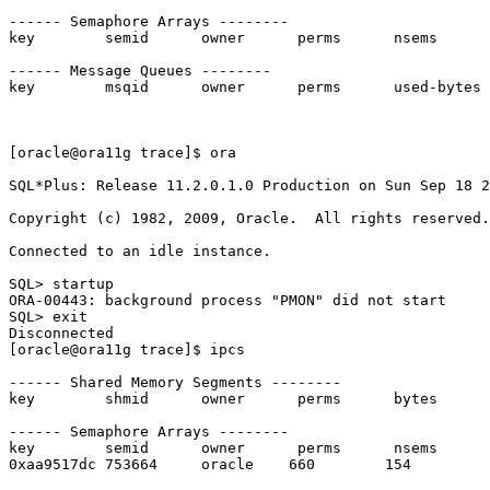
------ Semaphore Arrays --------

key        semid      owner      perms      nsems     

------ Message Queues --------

key        msqid      owner      perms      used-bytes 
[oracle@ora11g trace]$ ora

SQL*Plus: Release 11.2.0.1.0 Production on Sun Sep 18 2
Copyright (c) 1982, 2009, Oracle.  All rights reserved.

Connected to an idle instance.

SQL> startup

ORA-00443: background process "PMON" did not start

SQL> exit

Disconnected

[oracle@ora11g trace]$ ipcs

------ Shared Memory Segments --------

key        shmid      owner      perms      bytes      
------ Semaphore Arrays --------

key        semid      owner      perms      nsems     

0xaa9517dc 753664     oracle    660        154       
