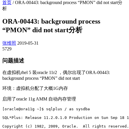
首页
/
ORA-00443: background process “PMON” did not start分
析
ORA-00443: background process
“PMON” did not start分析
张维照
2019-05-31
5729
问题描述
在虚拟机rhel 5 装oracle 11r2 ，偶尔出现了ORA-00443:
background process “PMON” did not start
环境：虚拟机分配了大概1G内存
启用了oracle 11g AMM 自动内存管理
[oracle@ora11g ~]$ sqlplus / as sysdba

SQL*Plus: Release 11.2.0.1.0 Production on Sun Sep 18 1
Copyright (c) 1982, 2009, Oracle.  All rights reserved.
