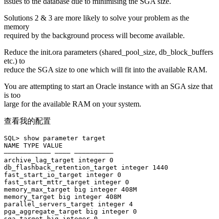
issues to the database due to minimising the SGA size.
Solutions 2 & 3 are more likely to solve your problem as the
memory
required by the background process will become available.
Reduce the init.ora parameters (shared_pool_size, db_block_buffers
etc.) to
reduce the SGA size to one which will fit into the available RAM.
You are attempting to start an Oracle instance with an SGA size that
is too
large for the available RAM on your system.
查看我的配置
SQL> show parameter target

NAME TYPE VALUE

———————————— ———– ——————————

archive_lag_target integer 0

db_flashback_retention_target integer 1440

fast_start_io_target integer 0

fast_start_mttr_target integer 0

memory_max_target big integer 408M

memory_target big integer 408M

parallel_servers_target integer 4

pga_aggregate_target big integer 0

sga_target big integer 0
