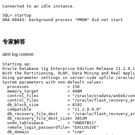
Connected to an idle instance.

SQL> startup

ORA-00443: background process "PMON" did not start
专家解答
alert log content:
Starting up:

Oracle Database 11g Enterprise Edition Release 11.2.0.1
With the Partitioning, OLAP, Data Mining and Real Appli
Using parameter settings in server-side spfile /oracle/
System parameters with non-default values:

  processes                = 150

  memory_target            = 408M

  control_files            = "/oracle/oradata/anbob/con
  control_files            = "/oracle/flash_recovery_ar
  db_block_size            = 8192

  compatible               = "11.2.0.0.0"

  db_recovery_file_dest    = "/oracle/flash_recovery_ar
  db_recovery_file_dest_size= 3852M

  undo_tablespace          = "UNDOTBS1"

  remote_login_passwordfile= "EXCLUSIVE"

  db_domain                = "com"
