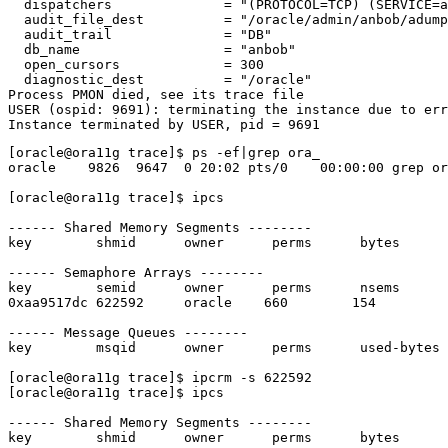
  dispatchers              = "(PROTOCOL=TCP) (SERVICE=a
  audit_file_dest          = "/oracle/admin/anbob/adump
  audit_trail              = "DB"

  db_name                  = "anbob"

  open_cursors             = 300

  diagnostic_dest          = "/oracle"

Process PMON died, see its trace file

USER (ospid: 9691): terminating the instance due to err
Instance terminated by USER, pid = 9691
[oracle@ora11g trace]$ ps -ef|grep ora_

oracle    9826  9647  0 20:02 pts/0    00:00:00 grep or
[oracle@ora11g trace]$ ipcs 

------ Shared Memory Segments --------

key        shmid      owner      perms      bytes      
------ Semaphore Arrays --------

key        semid      owner      perms      nsems     

0xaa9517dc 622592     oracle    660        154       

------ Message Queues --------

key        msqid      owner      perms      used-bytes 
[oracle@ora11g trace]$ ipcrm -s 622592 

[oracle@ora11g trace]$ ipcs

------ Shared Memory Segments --------

key        shmid      owner      perms      bytes      