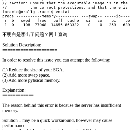
// *Action: Ensure that the executable image is in the 
//          the correct protections, and that there is 
[oracle@ora11g trace]$ vmstat

procs -----------memory---------- ---swap-- -----io----
 r  b   swpd   free   buff  cache   si   so    bi    bo
 1  0    108  77048  14656 863332    0    0   259   639
不明白是哪出了问题？网上查询
Solution Description:
=====================
In order to resolve this issue you can attempt the following:
(1) Reduce the size of your SGA.
(2) Add more swap space.
(3) Add more pyhsical memory.
Explanation:
============
The reason behind this error is because the server has insufficient
memory.
Solution 1 may be a quick workaround, however may cause
performance