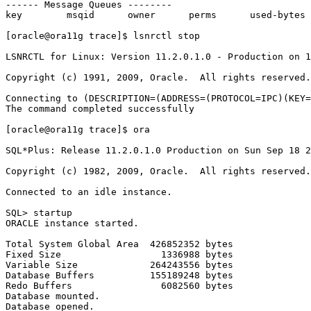
------ Message Queues --------

key        msqid      owner      perms      used-bytes 
[oracle@ora11g trace]$ lsnrctl stop

LSNRCTL for Linux: Version 11.2.0.1.0 - Production on 1
Copyright (c) 1991, 2009, Oracle.  All rights reserved.

Connecting to (DESCRIPTION=(ADDRESS=(PROTOCOL=IPC)(KEY=
The command completed successfully

[oracle@ora11g trace]$ ora

SQL*Plus: Release 11.2.0.1.0 Production on Sun Sep 18 2
Copyright (c) 1982, 2009, Oracle.  All rights reserved.

Connected to an idle instance.

SQL> startup

ORACLE instance started.

Total System Global Area  426852352 bytes

Fixed Size                  1336988 bytes

Variable Size             264243556 bytes

Database Buffers          155189248 bytes

Redo Buffers                6082560 bytes

Database mounted.

Database opened.
