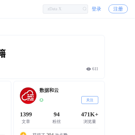
登录
注册
籍
611
数据和云
关注
1399
94
471K+
文章
粉丝
浏览量
204