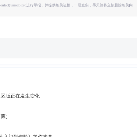
ntact@modb.pro进行举报，并提供相关证据，一经查实，墨天轮将立刻删除相关内
6，社区版正在发生变化
收藏）
析从入门到进阶》等你来拿