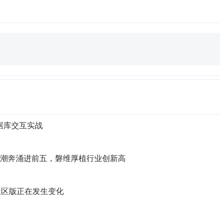
据库交互实战
B智潮奔涌进前五，磐维厚植行业创新高
6，社区版正在发生变化