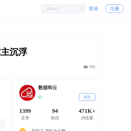
登录
注册
谁主沉浮
505
数据和云
关注
1399
94
471K+
文章
粉丝
浏览量
204