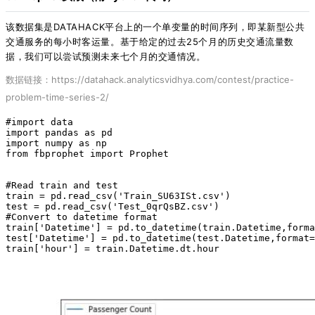
该数据集是DATAHACK平台上的
一个单变量的时间序列，即某新型公共
交通服务的每小时客运量。
基于给定的过去25个月的历史交通流量数
据，我们可以尝试预测未来七个月的交通情况。
数据链接：https://datahack.analyticsvidhya.com/contest/practice-
problem-time-series-2/
#import data
import
 pandas 
as
 pd
import
 numpy 
as
 np
from
 fbprophet 
import
 Prophet
#Read train and test
train = pd.read_csv(
'Train_SU63ISt.csv'
)
test = pd.read_csv(
'Test_0qrQsBZ.csv'
)
#Convert to datetime format
train[
'Datetime'
] = pd.to_datetime(train.Datetime,forma
test[
'Datetime'
] = pd.to_datetime(test.Datetime,format=
train[
'hour'
] = train.Datetime.dt.hour