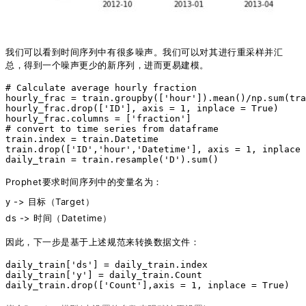
我们可以看到时间序列中有很多噪声。我们可以对其进行重采样并汇
总，得到一个噪声更少的新序列，进而更易建模。
# Calculate average hourly fraction
hourly_frac = train.groupby([
'hour'
]).mean()/np.sum(tra
hourly_frac.drop([
'ID'
], axis = 
1
, inplace = 
True
)
hourly_frac.columns = [
'fraction'
]
# convert to time series from dataframe
train.index = train.Datetime
train.drop([
'ID'
,
'hour'
,
'Datetime'
], axis = 
1
, inplace 
daily_train = train.resample(
'D'
).sum()
Prophet要求时间序列中的变量名为：
y -> 目标（Target）
ds -> 时间（Datetime）
因此，下一步是基于上述规范来转换数据文件：
daily_train[
'ds'
] = daily_train.index
daily_train[
'y'
] = daily_train.Count
daily_train.drop([
'Count'
],axis = 
1
, inplace = 
True
)