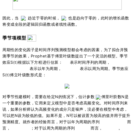
因此，当
趋近于零的时候，
也是趋向于零的，此时的增长函数
将变成全段的逻辑回归函数或者线性函数。
季节项模型
周期性的变化因子是时间序列预测模型都会考虑的因素，为了拟合并预
测季节的效果，Prophet基于傅里叶级数提出了一个灵活的模型。季节
效应S(t)根据以下方程进行估算：
表示时间序列的周期，
表示以年为周期，
表示以周为周期。
季节效应
S(t)
傅立叶级数形式是：
对季节性建模时，需要在给定N的情况下，估计参数
傅里叶阶数N是
一个重要的参数，它用来定义模型中是否考虑高频变化。对时间序列来
说，如果分析师认为高频变化的成分只是噪声，没必要在模型中考虑，
可以把N设为较低的值。如果不是，N可以被设置为较高的值并用于提升
预测精度。
就作者的经验而言，对于以年为周期的序列
而
言，
；对于以周为周期的序列
而言，
。