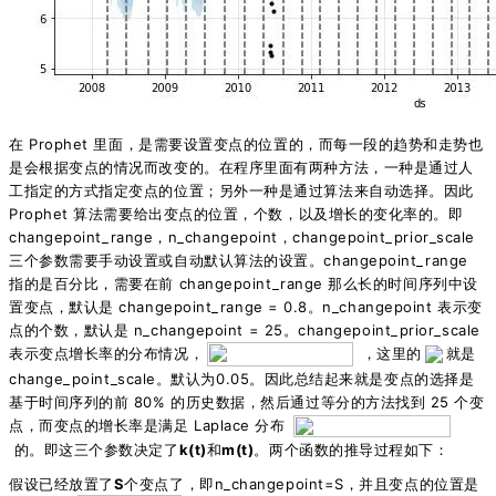
在 Prophet 里面，是需要设置变点的位置的，而每一段的趋势和走势也
是会根据变点的情况而改变的。在程序里面有两种方法，一种是通过人
工指定的方式指定变点的位置；另外一种是通过算法来自动选择。因此
Prophet 算法需要给出变点的位置，个数，以及增长的变化率的。即
changepoint_range，n_changepoint，changepoint_prior_scale
三个参数需要手动设置或自动默认算法的设置。
changepoint_range
指的是百分比，需要在前 changepoint_range 那么长的时间序列中设
置变点，默认是 changepoint_range = 0.8。n_changepoint 表示变
点的个数，默认是 n_changepoint = 25。changepoint_prior_scale
表示变点增长率的分布情况，
，这里的
就是
change_point_scale。默认为0.05。因此总结起来就是变点的选择是
基于时间序列的前 80% 的历史数据，然后通过等分的方法找到 25 个变
点，而变点的增长率是满足 Laplace 分布
的。即这三个参数决定了
k(t)
和
m(t)
。两个函数的推导过程如下：
假设已经放置了
S
个变点了，即n_changepoint=S，并且变点的位置是