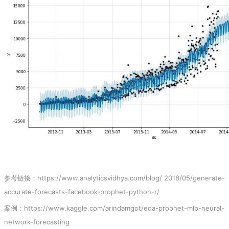
参考链接：https://www.analyticsvidhya.com/blog/ 2018/05/generate-
accurate-forecasts-facebook-prophet-python-r/
案例：
https://www.kaggle.com/arindamgot/eda-prophet-mlp-neural-
network-forecasting