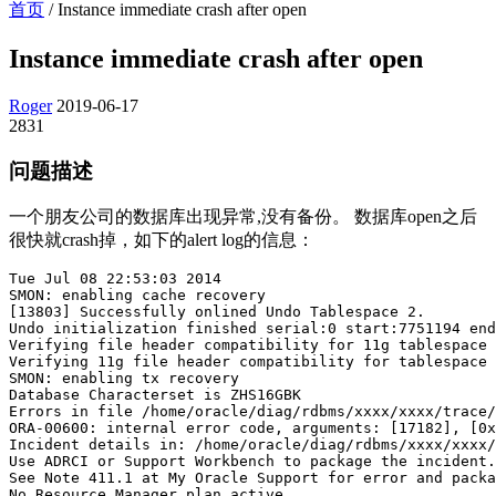
首页
/
Instance immediate crash after open
Instance immediate crash after open
Roger
2019-06-17
2831
问题描述
一个朋友公司的数据库出现异常,没有备份。 数据库open之后
很快就crash掉，如下的alert log的信息：
Tue Jul 08 22:53:03 2014

SMON: enabling cache recovery

[13803] Successfully onlined Undo Tablespace 2.

Undo initialization finished serial:0 start:7751194 end
Verifying file header compatibility for 11g tablespace 
Verifying 11g file header compatibility for tablespace 
SMON: enabling tx recovery

Database Characterset is ZHS16GBK

Errors in file /home/oracle/diag/rdbms/xxxx/xxxx/trace/
ORA-00600: internal error code, arguments: [17182], [0x
Incident details in: /home/oracle/diag/rdbms/xxxx/xxxx/
Use ADRCI or Support Workbench to package the incident.

See Note 411.1 at My Oracle Support for error and packa
No Resource Manager plan active
