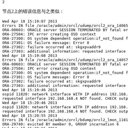
2
节点2上的错误信息与之类似：
Wed Apr 10 15:19:07 2013

Errors IN file /oracle/admin/orcl/udump/orcl2_ora_14065
ORA-00603: ORACLE server SESSION TERMINATED BY fatal er
ORA-27504: IPC error creating OSD context

ORA-27300: OS system dependent operation:if_not_found f
ORA-27301: OS failure message: Error 0

ORA-27302: failure occurred at: skgxpvaddr9

ORA-27303: additional information: requested interface 
Wed Apr 10 15:19:08 2013

Errors IN file /oracle/admin/orcl/udump/orcl2_ora_14057
ORA-00603: ORACLE server SESSION TERMINATED BY fatal er
ORA-27504: IPC error creating OSD context

ORA-27300: OS system dependent operation:if_not_found f
ORA-27301: OS failure message: Error 0

ORA-27302: failure occurred at: skgxpvaddr9

ORA-27303: additional information: requested interface 
Wed Apr 10 15:19:46 2013

ospid 11820: network interface WITH IP address 192.168.
requested interface 192.168.168.4 NOT found. CHECK outp
Wed Apr 10 15:20:46 2013

ospid 11820: network interface WITH IP address 192.168.
requested interface 192.168.168.4 NOT found. CHECK outp
Wed Apr 10 15:20:55 2013

Errors IN file /oracle/admin/orcl/bdump/orcl2_lmon_1181
ORA-29740: evicted BY member 0, GROUP incarnation 6
