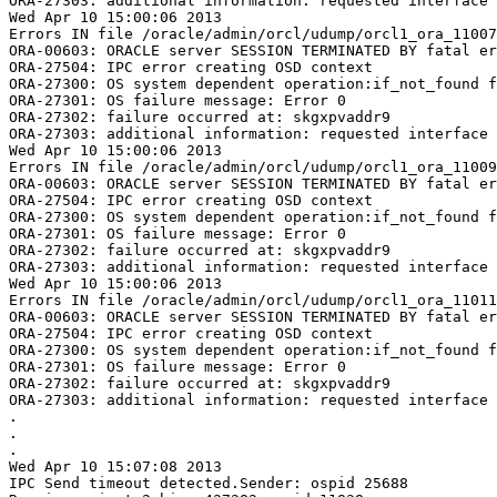
ORA-27303: additional information: requested interface 
Wed Apr 10 15:00:06 2013

Errors IN file /oracle/admin/orcl/udump/orcl1_ora_11007
ORA-00603: ORACLE server SESSION TERMINATED BY fatal er
ORA-27504: IPC error creating OSD context

ORA-27300: OS system dependent operation:if_not_found f
ORA-27301: OS failure message: Error 0

ORA-27302: failure occurred at: skgxpvaddr9

ORA-27303: additional information: requested interface 
Wed Apr 10 15:00:06 2013

Errors IN file /oracle/admin/orcl/udump/orcl1_ora_11009
ORA-00603: ORACLE server SESSION TERMINATED BY fatal er
ORA-27504: IPC error creating OSD context

ORA-27300: OS system dependent operation:if_not_found f
ORA-27301: OS failure message: Error 0

ORA-27302: failure occurred at: skgxpvaddr9

ORA-27303: additional information: requested interface 
Wed Apr 10 15:00:06 2013

Errors IN file /oracle/admin/orcl/udump/orcl1_ora_11011
ORA-00603: ORACLE server SESSION TERMINATED BY fatal er
ORA-27504: IPC error creating OSD context

ORA-27300: OS system dependent operation:if_not_found f
ORA-27301: OS failure message: Error 0

ORA-27302: failure occurred at: skgxpvaddr9

ORA-27303: additional information: requested interface 
.

.

.

Wed Apr 10 15:07:08 2013

IPC Send timeout detected.Sender: ospid 25688
