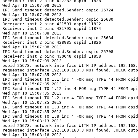
Receiver: inst 2 binc 427282 ospid 11838

Wed Apr 10 15:07:08 2013

IPC Send timeout detected.Sender: ospid 25724

Wed Apr 10 15:07:08 2013

IPC Send timeout detected.Sender: ospid 25680

Receiver: inst 2 binc 431591 ospid 11822

Receiver: inst 2 binc 431795 ospid 11874

Wed Apr 10 15:07:08 2013

IPC Send timeout detected.Sender: ospid 25684

Receiver: inst 2 binc 428985 ospid 11826

Wed Apr 10 15:07:08 2013

IPC Send timeout detected.Sender: ospid 25708

Receiver: inst 2 binc 430048 ospid 11858

Wed Apr 10 15:07:09 2013

ospid 25678: network interface WITH IP address 192.168.
requested interface 192.168.168.3 NOT found. CHECK outp
Wed Apr 10 15:07:35 2013

IPC Send timeout TO 1.1 inc 4 FOR msg TYPE 44 FROM opid
Wed Apr 10 15:07:35 2013

IPC Send timeout TO 1.12 inc 4 FOR msg TYPE 44 FROM opi
Wed Apr 10 15:07:35 2013

IPC Send timeout TO 1.2 inc 4 FOR msg TYPE 44 FROM opid
Wed Apr 10 15:07:35 2013

IPC Send timeout TO 1.3 inc 4 FOR msg TYPE 44 FROM opid
Wed Apr 10 15:07:35 2013

IPC Send timeout TO 1.8 inc 4 FOR msg TYPE 44 FROM opid
Wed Apr 10 15:08:13 2013

ospid 25678: network interface WITH IP address 192.168.
requested interface 192.168.168.3 NOT found. CHECK outp
Wed Apr 10 15:08:16 2013
