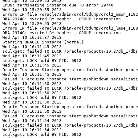
Wed Apr 10 15:20:55 2013

LMON: terminating instance due TO error 29740

Wed Apr 10 15:20:55 2013

Errors IN file /oracle/admin/orcl/bdump/orcl2_smon_1192
ORA-29740: evicted BY member , GROUP incarnation 

Wed Apr 10 15:20:55 2013

Errors IN file /oracle/admin/orcl/bdump/orcl2_lmse_1188
ORA-29740: evicted BY member , GROUP incarnation 

Wed Apr 10 16:11:37 2013

Starting ORACLE instance (normal)

Wed Apr 10 16:11:45 2013

sculkget: failed TO LOCK /oracle/products/10.2/db_1/dbs
Wed Apr 10 16:11:45 2013

sculkget: LOCK held BY PID: 6912

Wed Apr 10 16:11:45 2013

Oracle Instance Startup operation failed. Another proce
Wed Apr 10 16:11:45 2013

Failed TO acquire instance startup/shutdown serializati
Wed Apr 10 16:11:50 2013

sculkget: failed TO LOCK /oracle/products/10.2/db_1/dbs
Wed Apr 10 16:11:50 2013

sculkget: LOCK held BY PID: 6912

Wed Apr 10 16:11:50 2013

Oracle Instance Startup operation failed. Another proce
Wed Apr 10 16:11:50 2013

Failed TO acquire instance startup/shutdown serializati
Wed Apr 10 16:11:54 2013

sculkget: failed TO LOCK /oracle/products/10.2/db_1/dbs
Wed Apr 10 16:11:54 2013

sculkget: LOCK held BY PID: 6912
