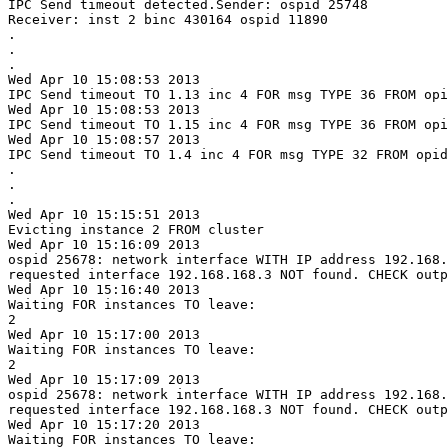
IPC Send timeout detected.Sender: ospid 25748

Receiver: inst 2 binc 430164 ospid 11890

.

.

.

Wed Apr 10 15:08:53 2013

IPC Send timeout TO 1.13 inc 4 FOR msg TYPE 36 FROM opi
Wed Apr 10 15:08:53 2013

IPC Send timeout TO 1.15 inc 4 FOR msg TYPE 36 FROM opi
Wed Apr 10 15:08:57 2013

IPC Send timeout TO 1.4 inc 4 FOR msg TYPE 32 FROM opid
.

.

.

Wed Apr 10 15:15:51 2013

Evicting instance 2 FROM cluster

Wed Apr 10 15:16:09 2013

ospid 25678: network interface WITH IP address 192.168.
requested interface 192.168.168.3 NOT found. CHECK outp
Wed Apr 10 15:16:40 2013

Waiting FOR instances TO leave: 

2 

Wed Apr 10 15:17:00 2013

Waiting FOR instances TO leave: 

2 

Wed Apr 10 15:17:09 2013

ospid 25678: network interface WITH IP address 192.168.
requested interface 192.168.168.3 NOT found. CHECK outp
Wed Apr 10 15:17:20 2013

Waiting FOR instances TO leave: 
