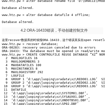
www.htz.pw > alter database rename file ‘D:\ORACLE\PROD
Database altered.

www.htz.pw > alter database datafile 4 offline;

Database altered.
4.2 ORA-16433错误，手动创建控制文件
这里recover数据库的时候报ORA-16433，这个错误其实在open res
www.htz.pw > recover database;

ORA-00283: recovery session canceled due to errors

ORA-16433: The database must be opened in read/write mo
www.htz.pw > CREATE CONTROLFILE REUSE DATABASE “XZ” NOR
  2  MAXLOGFILES 16

  3  MAXLOGMEMBERS 3

  4  MAXDATAFILES 100

  5  MAXINSTANCES 8

  6  MAXLOGHISTORY 292

  7  LOGFILE

  8  GROUP 1 ‘d:\app\luoping\oradata\xz\REDO01.LOG’  SI
  9  GROUP 2 ‘d:\app\luoping\oradata\xz\REDO02.LOG’  SI
 10  GROUP 3 ‘d:\app\luoping\oradata\xz\REDO03.LOG’  SI
 11  DATAFILE

 12  ‘d:\app\luoping\oradata\xz\SYSTEM01.DBF’,

 13  ‘d:\app\luoping\oradata\xz\SYSAUX01.DBF’ ,

 14  ‘d:\app\luoping\oradata\xz\UNDOTBS01.DBF’,

 15  ‘d:\app\luoping\oradata\xz\SP02.DBF’
