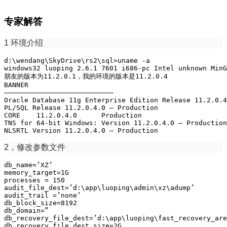
专家解答
1 环境介绍
d:\wendang\SkyDrive\rs2\sql>uname -a

windows32 luoping 2.6.1 7601 i686-pc Intel unknown MinG
朋友的版本为11.2.0.1，我的环境的版本是11.2.0.4

BANNER

——————————————————————————–

Oracle Database 11g Enterprise Edition Release 11.2.0.4
PL/SQL Release 11.2.0.4.0 – Production

CORE    11.2.0.4.0      Production

TNS for 64-bit Windows: Version 11.2.0.4.0 – Production

NLSRTL Version 11.2.0.4.0 – Production
2，修改参数文件
db_name=’XZ’

memory_target=1G

processes = 150

audit_file_dest=’d:\app\luoping\admin\xz\adump’

audit_trail =’none’

db_block_size=8192

db_domain=”

db_recovery_file_dest=’d:\app\luoping\fast_recovery_are
db_recovery_file_dest_size=2G
