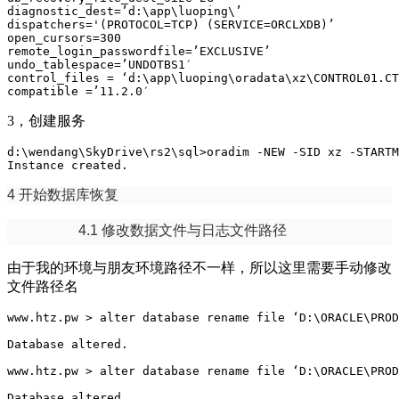
diagnostic_dest=’d:\app\luoping\’

dispatchers='(PROTOCOL=TCP) (SERVICE=ORCLXDB)’

open_cursors=300

remote_login_passwordfile=’EXCLUSIVE’

undo_tablespace=’UNDOTBS1′

control_files = ‘d:\app\luoping\oradata\xz\CONTROL01.CT
compatible =’11.2.0′
3，创建服务
d:\wendang\SkyDrive\rs2\sql>oradim -NEW -SID xz -STARTM
Instance created.
4 开始数据库恢复
4.1 修改数据文件与日志文件路径
由于我的环境与朋友环境路径不一样，所以这里需要手动修改
文件路径名
www.htz.pw > alter database rename file ‘D:\ORACLE\PROD
Database altered.

www.htz.pw > alter database rename file ‘D:\ORACLE\PROD
Database altered.
