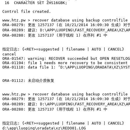
 16  CHARACTER SET ZHS16GBK;

Control file created.

www.htz.pw > recover database using backup controlfile 
ORA-00279: 更改 1257137 (在 10/21/2014 16:09:30 生成) 
ORA-00289: 建议: D:\APP\LUOPING\FAST_RECOVERY_AREA\XZ\AR
ORA-00280: 更改 1257137 (用于线程 1) 在序列 #1 中

指定日志: {<RET>=suggested | filename | AUTO | CANCEL}

cancel

ORA-01547: warning: RECOVER succeeded but OPEN RESETLOG
ORA-01194: file 1 needs more recovery to be consistent

ORA-01110: data file 1: ‘D:\APP\LUOPING\ORADATA\XZ\SYST
ORA-01112: 未启动介质恢复

www.htz.pw > recover database using backup controlfile 
ORA-00279: 更改 1257137 (在 10/21/2014 16:09:30 生成) 
ORA-00289: 建议: D:\APP\LUOPING\FAST_RECOVERY_AREA\XZ\AR
ORA-00280: 更改 1257137 (用于线程 1) 在序列 #1 中

指定日志: {<RET>=suggested | filename | AUTO | CANCEL}

d:\app\luoping\oradata\xz\REDO01.LOG
