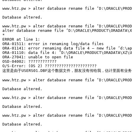
www.htz.pw > alter database rename file ‘D:\ORACLE\PROD
Database altered.

www.htz.pw > alter database rename file ‘D:\ORACLE\PROD
alter database rename file ‘D:\ORACLE\PRODUCT\ORADATA\X
*

ERROR at line 1:

ORA-01511: error in renaming log/data files

ORA-01141: error renaming data file 4 – new file ‘d:\ap
ORA-01110: data file 4: ‘D:\ORACLE\PRODUCT\ORADATA\XZ\U
ORA-27041: unable to open file

OSD-04002: ????????????

O/S-Error: (OS 2) ??????????????????????

这里是由于USERS01.DBF这个数据文件，朋友没有传给我，估计里面有业务
www.htz.pw > alter database rename file ‘D:\ORACLE\PROD
Database altered.

www.htz.pw > alter database rename file ‘D:\ORACLE\PROD
Database altered.

www.htz.pw > alter database rename file ‘D:\ORACLE\PROD
Database altered.
