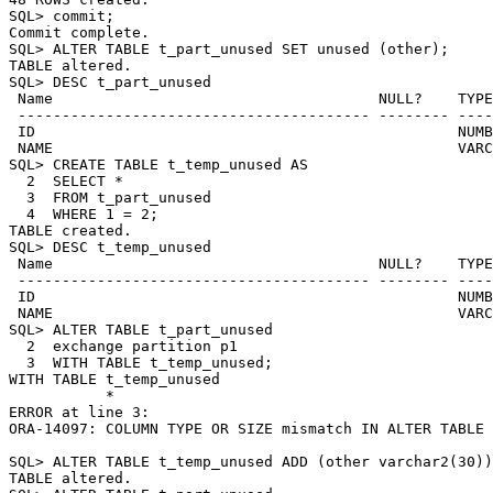
SQL> commit;

Commit complete.

SQL> ALTER TABLE t_part_unused SET unused (other);

TABLE altered.

SQL> DESC t_part_unused

 Name                                     NULL?    TYPE

 ---------------------------------------- -------- ----
 ID                                                NUMB
 NAME                                              VARC
SQL> CREATE TABLE t_temp_unused AS

  2  SELECT * 

  3  FROM t_part_unused

  4  WHERE 1 = 2;

TABLE created.

SQL> DESC t_temp_unused

 Name                                     NULL?    TYPE

 ---------------------------------------- -------- ----
 ID                                                NUMB
 NAME                                              VARC
SQL> ALTER TABLE t_part_unused

  2  exchange partition p1

  3  WITH TABLE t_temp_unused;

WITH TABLE t_temp_unused

           *

ERROR at line 3:

ORA-14097: COLUMN TYPE OR SIZE mismatch IN ALTER TABLE 
SQL> ALTER TABLE t_temp_unused ADD (other varchar2(30))
TABLE altered.
