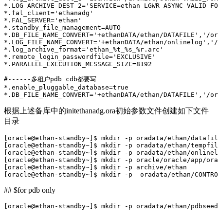
*.LOG_ARCHIVE_DEST_2=
'SERVICE=ethan LGWR ASYNC VALID_FO
*.fal_client=
'ethanadg'
*.FAL_SERVER=
'ethan'
*.standby_file_management=AUTO
*.DB_FILE_NAME_CONVERT=
'+ethanDATA/ethan/DATAFILE'
,
'/or
*.LOG_FILE_NAME_CONVERT=
'+ethanDATA/ethan/onlinelog'
,
'/
*.log_archive_format=
'ethan_%t_%s_%r.arc'
*.remote_login_passwordfile=
'EXCLUSIVE'
*.PARALLEL_EXECUTION_MESSAGE_SIZE=8192
#------多租户pdb cdb都要写
*.enable_pluggable_database=
true
*.DB_FILE_NAME_CONVERT=
'+ethanDATA/ethan/DATAFILE'
,
'/or
根据上述备库中的initethanadg.ora初始参数文件创建如下文件
目录
[oracle@ethan-standby~]$ 
mkdir
 -p oradata/ethan/datafil
[oracle@ethan-standby~]$ 
mkdir
 -p oradata/ethan/tempfil
[oracle@ethan-standby~]$ 
mkdir
 -p oradata/ethan/onlinel
[oracle@ethan-standby~]$ 
mkdir
 -p oracle/oracle/app/ora
[oracle@ethan-standby~]$ 
mkdir
 -p archive/ethan
[oracle@ethan-standby~]$ 
mkdir
 -p  oradata/ethan/CONTRO
## $for pdb only
[oracle@ethan-standby~]$ mkdir -p oradata/ethan/pdbseed