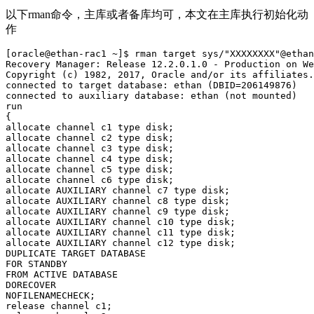
以下rman命令，主库或者备库均可，本文在主库执行初始化动
作
[oracle@ethan-rac1
~]$ rman target sys/"XXXXXXXX"@ethan
Recovery
Manager: Release 12.2.0.1.0 - Production on We
Copyright
(c) 1982, 2017, Oracle and/or its affiliates.
connected
to target database: ethan (DBID=206149876)
connected
to auxiliary database: ethan (not mounted)
run
{
allocate
channel c1 type disk;
allocate
channel c2 type disk;
allocate
channel c3 type disk;
allocate
channel c4 type disk;
allocate
channel c5 type disk;
allocate
channel c6 type disk;
allocate
AUXILIARY channel c7 type disk;
allocate
AUXILIARY channel c8 type disk;
allocate
AUXILIARY channel c9 type disk;
allocate
AUXILIARY channel c10 type disk;
allocate
AUXILIARY channel c11 type disk;
allocate
AUXILIARY channel c12 type disk;
DUPLICATE
TARGET DATABASE
FOR
STANDBY
FROM
ACTIVE DATABASE
DORECOVER
NOFILENAMECHECK;
release
channel c1;