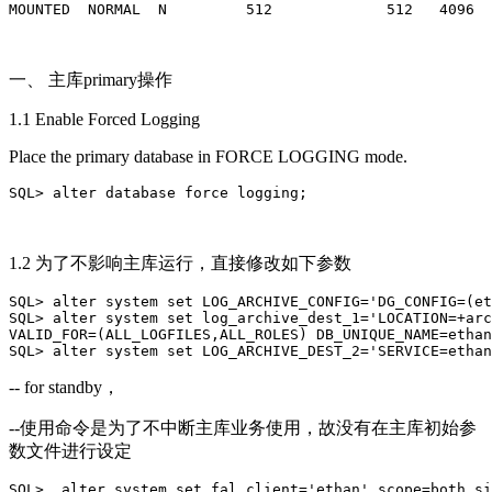
MOUNTED
NORMAL  N         512             512   4096  
一、 主库primary操作
1.1 Enable Forced Logging
Place the primary database in FORCE LOGGING mode.
SQL> alter database force logging;
1.2 为了不影响主库运行，直接修改如下参数
SQL> alter system 
set
 LOG_ARCHIVE_CONFIG=
'DG_CONFIG=(et
SQL> alter system 
set
 log_archive_dest_1=
'LOCATION=+arc
VALID_FOR=(ALL_LOGFILES,ALL_ROLES) DB_UNIQUE_NAME=ethan
SQL>
 alter system set LOG_ARCHIVE_DEST_2='
SERVICE=etha
-- for standby，
--使用命令是为了不中断主库业务使用，故没有在主库初始参
数文件进行设定
SQL>  alter system 
set
 fal_client=
'ethan'
 scope=both si