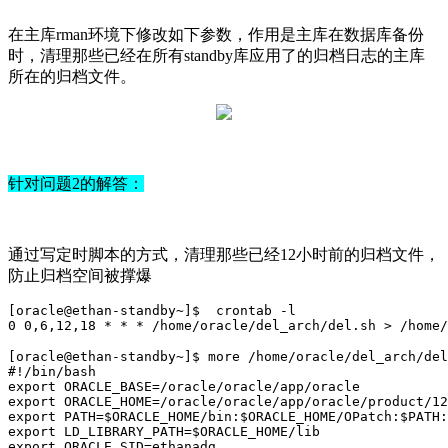
在主库rman环境下修改如下参数，作用是主库在数据库备份
时，清理那些已经在所有standby库应用了的归档日志的主库
所在的归档文件。
针对问题2的解答：
通过写定时脚本的方式，清理那些已经12小时前的归档文件，
防止归档空间被撑爆
[oracle@ethan-standby~]$  crontab -l
0
0
,
6
,
12
,
18
 * * * 
/home/oracle/del_arch/del
.sh > 
/home/
[oracle@ethan-standby~]$ more /home/oracle/del_arch/del
#!/bin/bash
export
 ORACLE_BASE=/oracle/oracle/app/oracle
export
 ORACLE_HOME=/oracle/oracle/app/oracle/product/12
export
 PATH=
$ORACLE_HOME
/bin:
$ORACLE_HOME
/OPatch:
$PATH
:
export
 LD_LIBRARY_PATH=
$ORACLE_HOME
/lib
export
 ORACLE_SID=ethanadg