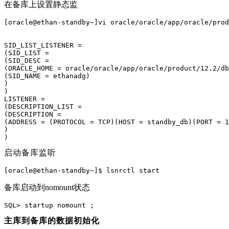
在备库上设置静态监
[oracle@ethan-standby~]vi oracle/oracle/app/oracle/prod
SID_LIST_LISTENER =
(SID_LIST =
(SID_DESC =
(ORACLE_HOME = oracle/oracle/app/oracle/product/12.2/db
(SID_NAME = ethanadg)
)
)
LISTENER =
(DESCRIPTION_LIST =
(DESCRIPTION =
(ADDRESS = (PROTOCOL = TCP)(HOST = standby_db)(PORT = 1
)
)
启动备库监听
[oracle@ethan-standby~]$ lsnrctl start
备库启动到nomount状态
SQL> startup nomount ;
主库到备库的数据
初始化