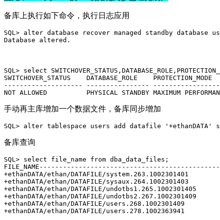
备库上执行如下命令，执行日志应用
SQL> alter database recover managed standby database 
us
Database altered.
SQL> select SWITCHOVER_STATUS,DATABASE_ROLE,PROTECTION_
SWITCHOVER_STATUS    DATABASE_ROLE    PROTECTION_MODE  
-------------------- ---------------- -----------------
NOT ALLOWED          PHYSICAL STANDBY MAXIMUM PERFORMAN
手动再主库增加一个数据文件，备库同步增加
SQL> alter tablespace users add datafile 
'+ethanDATA'
 s
备库查询
SQL> 
select
 file_name 
from
 dba_data_files;
FILE_NAME---------------------------------------------
+ethanDATA/ethan/DATAFILE/system
.263.1002301401
+ethanDATA/ethan/DATAFILE/sysaux
.264.1002301403
+ethanDATA/ethan/DATAFILE/undotbs1
.265.1002301405
+ethanDATA/ethan/DATAFILE/undotbs2
.267.1002301409
+ethanDATA/ethan/DATAFILE/users
.268.1002301409
+ethanDATA/ethan/DATAFILE/users
.278.1002363941