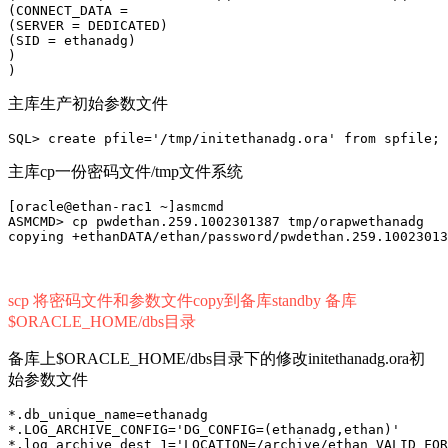
(CONNECT_DATA =                                        
(SERVER = DEDICATED)                                   
(SID = ethanadg)                                       
)                                                      
)
主库生产初始参数文件
SQL> create pfile=
'/tmp/initethanadg.ora'
from
 spfile;
主库cp一份密码文件/tmp文件系统
[oracle
@ethan
-rac1 ~]asmcmd
ASMCMD> cp pwdethan
.259.1002301387
 tmp/orapwethanadg
copying +ethanDATA/ethan/password/pwdethan
.259.10023013
scp 将密码文件和参数文件copy到备库standby 备库
$ORACLE_HOME/dbs目录
备库上$ORACLE_HOME/dbs目录下的修改initethanadg.ora初
始参数文件
*.db_unique_name=ethanadg
*.LOG_ARCHIVE_CONFIG=
'DG_CONFIG=(ethanadg,ethan)'
*.log_archive_dest_1=
'LOCATION=/archive/ethan VALID_FOR