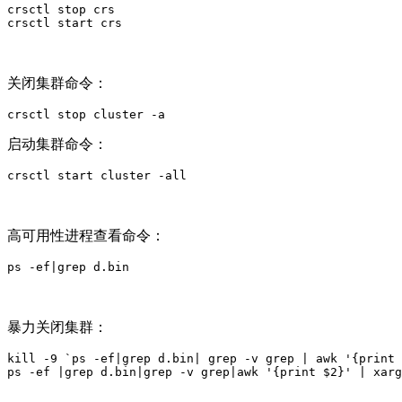
crsctl stop crs

crsctl start crs
关闭集群命令：
crsctl stop cluster -a
启动集群命令：
crsctl start cluster -all
高可用性进程查看命令：
ps -ef|grep d.bin
暴力关闭集群：
kill -9 `ps -ef|grep d.bin| grep -v grep | awk '{print 
ps -ef |grep d.bin|grep -v grep|awk '{print $2}' | xarg