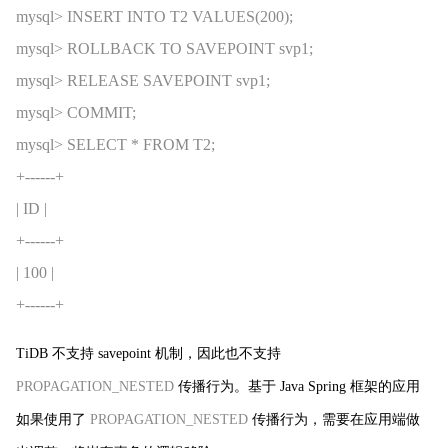
mysql> INSERT INTO T2 VALUES(200);
mysql> ROLLBACK TO SAVEPOINT svp1;
mysql> RELEASE SAVEPOINT svp1;
mysql> COMMIT;
mysql> SELECT * FROM T2;
+------+
| ID |
+------+
| 100 |
+------+
TiDB 不支持 savepoint 机制，因此也不支持
PROPAGATION_NESTED
传播行为。基于 Java Spring 框架的应用
如果使用了
PROPAGATION_NESTED
传播行为，需要在应用端做