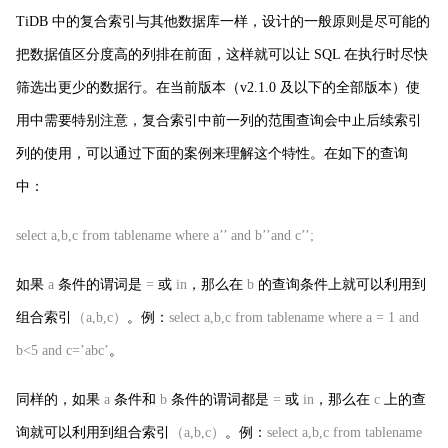
TiDB 中的复合索引与其他数据库一样，设计的一般原则是尽可能的
把数据值区分度高的列排在前面，这样就可以让 SQL 在执行时尽快
筛选出更少的数据行。在当前版本（v2.1.0 及以下的全部版本）使
用中需要特别注意，复合索引中前一列的范围查询会中止后续索引
列的使用，可以通过下面的案例来理解这个特性。在如下的查询
中：
select a,b,c from tablename where a
’
’ and b
’
’and c
’
’;
如果
a
条件的谓词是
=
或
in
，那么在
b
的查询条件上就可以利用到
组合索引
（a,b,c）
。例：
select a,b,c from tablename where a = 1 and
b<5 and c=’abc’
。
同样的，如果
a
条件和
b
条件的谓词都是
=
或
in
，那么在
c
上的查
询就可以利用到组合索引
（a,b,c）
。例：
select a,b,c from tablename