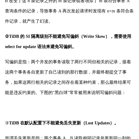
B 改变了这 n 条记录之外的 m 条记录或者增添了 m 条符合事务 A
查询条件的记录，导致事务 A 再次发起请求时发现有 n+m 条符合条
件记录，就产生了幻读。
②TiDB 的 SI 隔离级别不能避免写偏斜（Write Skew），需要使用
select for update 语法来避免写偏斜。
写偏斜是指：两个并发的事务读取了两行不同但相关的记录，接着
这两个事务各自更新了自己读到的那行数据，并最终都提交了事
务，如果这两行相关的记录之间存在着某种约束，那么最终结果可
能是违反约束的。下图的“黑白球”常常被用来说明写偏斜问题：
③
TiDB 在默认配置下不能避免丢失更新（Lost Updates）。
所谓丢失更新是指：两个事务 A、B 读取相同记录并更新同一列的