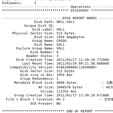
Endianess:      1

--------------------------------- Operations ----------
********************************* DISCOVERY ***********
----------------------------- DISK REPORT N0001 -------
                Disk Path: ORCL:VOL1

           Unique Disk ID:

               Disk Label: VOL1

     Physical Sector Size: 512 bytes

                Disk Size: 1954 megabytes

               Group Name: CRSDG

                Disk Name: VOL1

       Failure Group Name: VOL1

              Disk Number: 0

            Header Status: 3

       Disk Creation Time: 2011/03/17 11:39:10.772000

          Last Mount Time: 2011/03/29 09:21:38.608000

    Compatibility Version: 0x0b200000(11020000)

         Disk Sector Size: 512 bytes

         Disk size in AUs: 1954 AUs

         Group Redundancy: 1

      Metadata Block Size: 4096 bytes            -〉
                  AU Size: 1048576 bytes         -〉AU
                   Stride: 113792 AUs           

      Group Creation Time: 2011/03/17 11:39:10.671000

  File 1 Block 1 location: AU 2                 -〉文
              OCR Present: NO

******************************* END OF REPORT *********