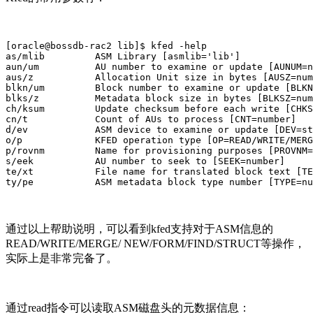
[oracle@bossdb-rac2 lib]$ kfed -help

as/mlib         ASM Library [asmlib='lib']

aun/um          AU number to examine or update [AUNUM=n
aus/z           Allocation Unit size in bytes [AUSZ=num
blkn/um         Block number to examine or update [BLKN
blks/z          Metadata block size in bytes [BLKSZ=num
ch/ksum         Update checksum before each write [CHKS
cn/t            Count of AUs to process [CNT=number]

d/ev            ASM device to examine or update [DEV=st
o/p             KFED operation type [OP=READ/WRITE/MERG
p/rovnm         Name for provisioning purposes [PROVNM=
s/eek           AU number to seek to [SEEK=number]

te/xt           File name for translated block text [TE
ty/pe           ASM metadata block type number [TYPE=nu
通过以上帮助说明，可以看到kfed支持对于ASM信息的
READ/WRITE/MERGE/ NEW/FORM/FIND/STRUCT等操作，
实际上是非常完备了。
通过read指令可以读取ASM磁盘头的元数据信息：