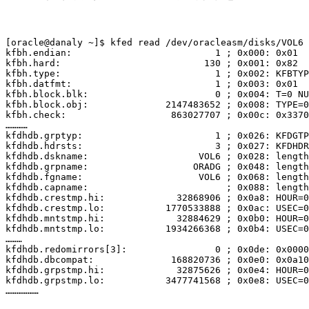
[oracle@danaly ~]$ kfed read /dev/oracleasm/disks/VOL6

kfbh.endian:                          1 ; 0x000: 0x01

kfbh.hard:                          130 ; 0x001: 0x82

kfbh.type:                            1 ; 0x002: KFBTYP
kfbh.datfmt:                          1 ; 0x003: 0x01

kfbh.block.blk:                       0 ; 0x004: T=0 NU
kfbh.block.obj:              2147483652 ; 0x008: TYPE=0
kfbh.check:                   863027707 ; 0x00c: 0x3370
…………

kfdhdb.grptyp:                        1 ; 0x026: KFDGTP
kfdhdb.hdrsts:                        3 ; 0x027: KFDHDR
kfdhdb.dskname:                    VOL6 ; 0x028: length
kfdhdb.grpname:                   ORADG ; 0x048: length
kfdhdb.fgname:                     VOL6 ; 0x068: length
kfdhdb.capname:                         ; 0x088: length
kfdhdb.crestmp.hi:             32868906 ; 0x0a8: HOUR=0
kfdhdb.crestmp.lo:           1770533888 ; 0x0ac: USEC=0
kfdhdb.mntstmp.hi:             32884629 ; 0x0b0: HOUR=0
kfdhdb.mntstmp.lo:           1934266368 ; 0x0b4: USEC=0
………

kfdhdb.redomirrors[3]:                0 ; 0x0de: 0x0000

kfdhdb.dbcompat:              168820736 ; 0x0e0: 0x0a10
kfdhdb.grpstmp.hi:             32875626 ; 0x0e4: HOUR=0
kfdhdb.grpstmp.lo:           3477741568 ; 0x0e8: USEC=0
………………