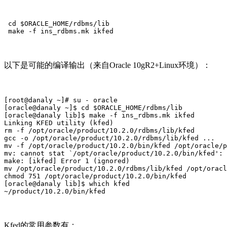
 cd $ORACLE_HOME/rdbms/lib

 make -f ins_rdbms.mk ikfed
以下是可能的编译输出（来自Oracle 10gR2+Linux环境）：
[root@danaly ~]# su - oracle

[oracle@danaly ~]$ cd $ORACLE_HOME/rdbms/lib

[oracle@danaly lib]$ make -f ins_rdbms.mk ikfed

Linking KFED utility (kfed)

rm -f /opt/oracle/product/10.2.0/rdbms/lib/kfed

gcc -o /opt/oracle/product/10.2.0/rdbms/lib/kfed ...

mv -f /opt/oracle/product/10.2.0/bin/kfed /opt/oracle/p
mv: cannot stat `/opt/oracle/product/10.2.0/bin/kfed': 
make: [ikfed] Error 1 (ignored)

mv /opt/oracle/product/10.2.0/rdbms/lib/kfed /opt/oracl
chmod 751 /opt/oracle/product/10.2.0/bin/kfed

[oracle@danaly lib]$ which kfed

~/product/10.2.0/bin/kfed
Kfed的常用参数有：