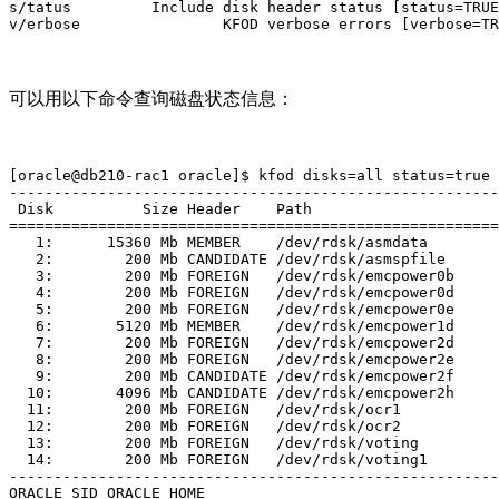
s/tatus         Include disk header status [status=TRUE
v/erbose                KFOD verbose errors [verbose=TR
可以用以下命令查询磁盘状态信息：
[oracle@db210-rac1 oracle]$ kfod disks=all status=true

-------------------------------------------------------
 Disk          Size Header    Path

=======================================================
   1:      15360 Mb MEMBER    /dev/rdsk/asmdata

   2:        200 Mb CANDIDATE /dev/rdsk/asmspfile

   3:        200 Mb FOREIGN   /dev/rdsk/emcpower0b

   4:        200 Mb FOREIGN   /dev/rdsk/emcpower0d

   5:        200 Mb FOREIGN   /dev/rdsk/emcpower0e

   6:       5120 Mb MEMBER    /dev/rdsk/emcpower1d

   7:        200 Mb FOREIGN   /dev/rdsk/emcpower2d

   8:        200 Mb FOREIGN   /dev/rdsk/emcpower2e

   9:        200 Mb CANDIDATE /dev/rdsk/emcpower2f

  10:       4096 Mb CANDIDATE /dev/rdsk/emcpower2h

  11:        200 Mb FOREIGN   /dev/rdsk/ocr1

  12:        200 Mb FOREIGN   /dev/rdsk/ocr2

  13:        200 Mb FOREIGN   /dev/rdsk/voting

  14:        200 Mb FOREIGN   /dev/rdsk/voting1

-------------------------------------------------------
ORACLE_SID ORACLE_HOME
