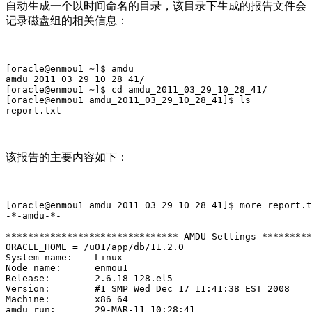
自动生成一个以时间命名的目录，该目录下生成的报告文件会
记录磁盘组的相关信息：
[oracle@enmou1 ~]$ amdu

amdu_2011_03_29_10_28_41/

[oracle@enmou1 ~]$ cd amdu_2011_03_29_10_28_41/

[oracle@enmou1 amdu_2011_03_29_10_28_41]$ ls

report.txt
该报告的主要内容如下：
[oracle@enmou1 amdu_2011_03_29_10_28_41]$ more report.t
-*-amdu-*-

******************************* AMDU Settings *********
ORACLE_HOME = /u01/app/db/11.2.0

System name:    Linux

Node name:      enmou1

Release:        2.6.18-128.el5

Version:        #1 SMP Wed Dec 17 11:41:38 EST 2008

Machine:        x86_64

amdu run:       29-MAR-11 10:28:41
