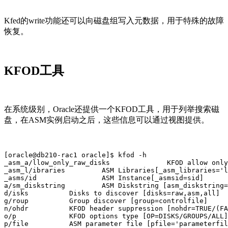
Kfed的write功能还可以向磁盘组写入元数据，用于特殊的故障
恢复。
KFOD工具
在系统级别，Oracle还提供一个KFOD工具，用于列举搜索磁
盘，在ASM实例启动之后，这些信息可以通过视图提供。
[oracle@db210-rac1 oracle]$ kfod -h

_asm_a/llow_only_raw_disks              KFOD allow only
_asm_l/ibraries         ASM Libraries[_asm_libraries='l
_asms/id                ASM Instance[_asmsid=sid]

a/sm_diskstring         ASM Diskstring [asm_diskstring=
d/isks          Disks to discover [disks=raw,asm,all]

g/roup          Group discover [group=controlfile]

n/ohdr          KFOD header suppression [nohdr=TRUE/(FA
o/p             KFOD options type [OP=DISKS/GROUPS/ALL]

p/file          ASM parameter file [pfile='parameterfil