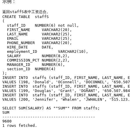
示例：
返回staffS表中工资总合。

CREATE TABLE  staffS

(

  staff_ID    NUMBER(6) not null,

  FIRST_NAME     VARCHAR2(20),

  LAST_NAME      VARCHAR2(25),

  EMAIL          VARCHAR2(25),

  PHONE_NUMBER   VARCHAR2(20),

  HIRE_DATE      DATE,

  employment_ID         VARCHAR2(10),

  SALARY         NUMBER(8,2),

  COMMISSION_PCT NUMBER(2,2),

  MANAGER_ID     NUMBER(6),

  section_ID  NUMBER(4)

);

INSERT INTO  staffs (staff_ID, FIRST_NAME, LAST_NAME, E
VALUES (198, 'Donald', 'OConnell', 'DOCONNEL', '650.507
INSERT INTO  staffs (staff_ID, FIRST_NAME, LAST_NAME, E
VALUES (199, 'Douglas', 'Grant', 'DGRANT', '650.507.984
INSERT INTO  staffs (staff_ID, FIRST_NAME, LAST_NAME, E
VALUES (200, 'Jennifer', 'Whalen', 'JWHALEN', '515.123.
SELECT SUM(SALARY) AS ""SUM"" FROM staffs;

SUM

----------------------------------------

9600

1 rows fetched.