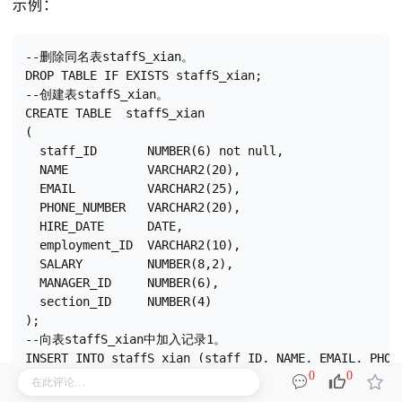
示例：
--删除同名表staffS_xian。

DROP TABLE IF EXISTS staffS_xian;

--创建表staffS_xian。

CREATE TABLE  staffS_xian

(

  staff_ID       NUMBER(6) not null,

  NAME           VARCHAR2(20),

  EMAIL          VARCHAR2(25),

  PHONE_NUMBER   VARCHAR2(20),

  HIRE_DATE      DATE,

  employment_ID  VARCHAR2(10),

  SALARY         NUMBER(8,2),

  MANAGER_ID     NUMBER(6),

  section_ID     NUMBER(4)

);

--向表staffS_xian中加入记录1。

INSERT INTO staffS_xian (staff_ID, NAME, EMAIL, PHON
0
0
values (198, '王莹', 'wangying@126.com', '18095605632'
--向表staffS_xian中加入记录2。
