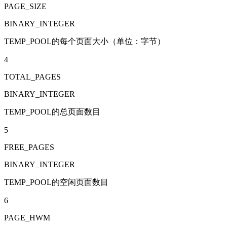
PAGE_SIZE
BINARY_INTEGER
TEMP_POOL的每个页面大小（单位：字节）
4
TOTAL_PAGES
BINARY_INTEGER
TEMP_POOL的总页面数目
5
FREE_PAGES
BINARY_INTEGER
TEMP_POOL的空闲页面数目
6
PAGE_HWM