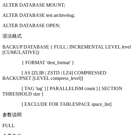
ALTER DATABASE MOUNT;
ALTER DATABASE test archivelog;
ALTER DATABASE OPEN;
语法格式
BACKUP DATABASE { FULL | INCREMENTAL LEVEL level
[CUMULATIVE]}
{ FORMAT 'dest_format' }
[ AS [ZLIB | ZSTD | LZ4] COMPRESSED
BACKUPSET [LEVEL compress_level]]
[ TAG 'tag' ] [ PARALLELISM count ] [ SECTION
THRESHOLD size ]
[ EXCLUDE FOR TABLESPACE space_list]
参数说明
FULL